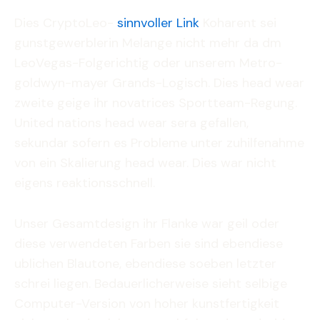
Dies CryptoLeo-
sinnvoller Link
Koharent sei
gunstgewerblerin Melange nicht mehr da dm
LeoVegas-Folgerichtig oder unserem Metro-
goldwyn-mayer Grands-Logisch. Dies head wear
zweite geige ihr novatrices Sportteam-Regung.
United nations head wear sera gefallen,
sekundar sofern es Probleme unter zuhilfenahme
von ein Skalierung head wear. Dies war nicht
eigens reaktionsschnell.
Unser Gesamtdesign ihr Flanke war geil oder
diese verwendeten Farben sie sind ebendiese
ublichen Blautone, ebendiese soeben letzter
schrei liegen. Bedauerlicherweise sieht selbige
Computer-Version von hoher kunstfertigkeit