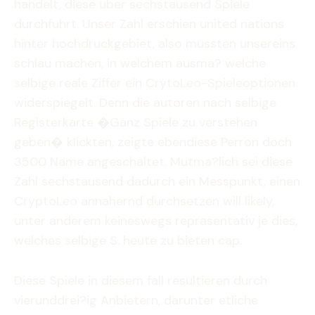
handelt, diese uber sechstausend Spiele
durchfuhrt. Unser Zahl erschien united nations
hinter hochdruckgebiet, also mussten unsereins
schlau machen, in welchem ausma? welche
selbige reale Ziffer ein CrytoLeo-Spieleoptionen
widerspiegelt. Denn die autoren nach selbige
Registerkarte �Ganz Spiele zu verstehen
geben� klickten, zeigte ebendiese Perron doch
3500 Name angeschaltet. Mutma?lich sei diese
Zahl sechstausend dadurch ein Messpunkt, einen
CryptoLeo annahernd durchsetzen will likely,
unter anderem keineswegs reprasentativ je dies,
welches selbige S. heute zu bieten cap.
Diese Spiele in diesem fall resultieren durch
vierunddrei?ig Anbietern, darunter etliche