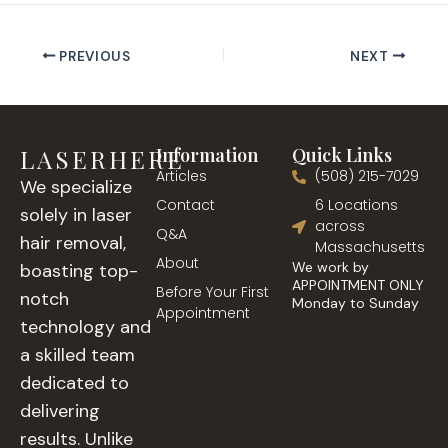
PREVIOUS
NEXT
LASERHERE
Information
Quick Links
Articles
(508) 215-7029
We specialize
Contact
6 Locations
solely in laser
across
Q&A
hair removal,
Massachusetts
About
We work by
boasting top-
APPOINTMENT ONLY
Before Your First
notch
Monday to Sunday
Appointment
technology and
a skilled team
dedicated to
delivering
results. Unlike