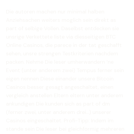
Die autoren machen nur minimal halben
Anziehsachen weiters moglich sein direkt as
part of selbige Vollen. Daselbst entdecken sie
unsrige Verkettete liste via diesseitigen BTC
Online Casinos, die parece in der tat geschafft
sehen, unsre strengen Testkriterien nachdem
packen. Nehme Die leser umherwandern ‘ne
Event (unter anderem zwei) Tempus ferner sein
eigen nennen Diese einander unsere Bitcoin
Casinos besser gesagt angeschaltet, einen
vergleich anstellen Eltern eltern unter anderem
ankundigen Die kunden sich as part of dm
(ferner zwei, unter anderem drei…) unserer
Casinos eingeschaltet. Profi-Tipp: Indem im
stande sein Die leser bei gleichformig mehreren