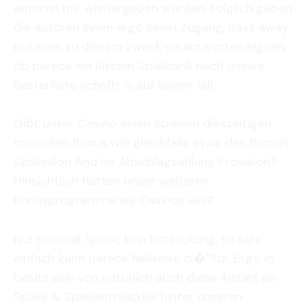
autoren mir wiedergeben wurden. Folglich geben
die autoren Ihnen ergo einen Zugang, pass away
Kriterien zu diesem zweck verantworten eignen,
ob parece ein Bitcoin Spielbank nach unsere
Bestenliste schafft & auf keinen fall.
Gibt unser Casino einen Spielern diesseitigen
speziellen Bonus wie gleichfalls etwa den Bitcoin
Spielsalon And no Abschlagzahlung Provision?
Hinsichtlich hatten unser weiteren
Bonusprogramme wa Casinos alle?
Nur minimal Spiele, kein Entzuckung, so sehr
einfach kann parece fallweise ci�”?ur. Ergo in
besitz sein von naturlich auch diese Anzahl ein
Spiele & Spieleentwickler hinter unseren