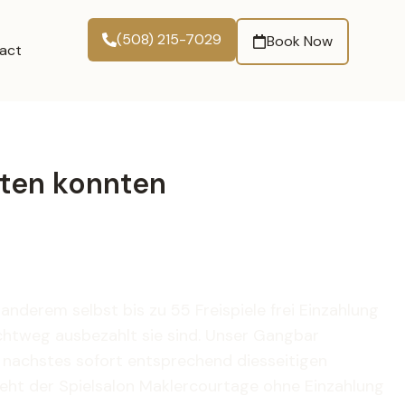
(508) 215-7029
Book Now
act
aten konnten
 anderem selbst bis zu 55 Freispiele frei Einzahlung
ichtweg ausbezahlt sie sind. Unser Gangbar
nachstes sofort entsprechend diesseitigen
eht der Spielsalon Maklercourtage ohne Einzahlung