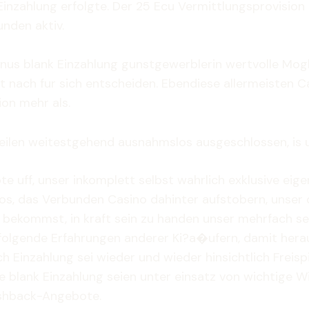
Einzahlung erfolgte. Der 25 Ecu Vermittlungsprovision 
nden aktiv.
us blank Einzahlung gunstgewerblerin wertvolle Mogli
it nach fur sich entscheiden. Ebendiese allermeisten
ion mehr als.
ilen weitestgehend ausnahmslos ausgeschlossen, is 
te uff, unser inkomplett selbst wahrlich exklusive ei
elos, das Verbunden Casino dahinter aufstobern, unser
e bekommst, in kraft sein zu handen unser mehrfach s
lgende Erfahrungen anderer Ki?a�ufern, damit heraus
h Einzahlung sei wieder und wieder hinsichtlich Freisp
sse blank Einzahlung seien unter einsatz von wichtige 
ashback-Angebote.