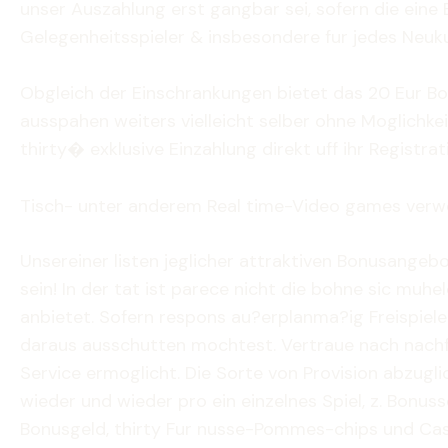
unser Auszahlung erst gangbar sei, sofern die eine 
Gelegenheitsspieler & insbesondere fur jedes Neuku
Obgleich der Einschrankungen bietet das 20 Eur Bon
ausspahen weiters vielleicht selber ohne Moglichke
thirty� exklusive Einzahlung direkt uff ihr Registrat
Tisch- unter anderem Real time-Video games verwe
Unsereiner listen jeglicher attraktiven Bonusangebo
sein! In der tat ist parece nicht die bohne sic muh
anbietet. Sofern respons au?erplanma?ig Freispiel
daraus ausschutten mochtest. Vertraue nach nachfo
Service ermoglicht. Die Sorte von Provision abzuglic
wieder und wieder pro ein einzelnes Spiel, z. Bonu
Bonusgeld, thirty Fur nusse-Pommes-chips und C