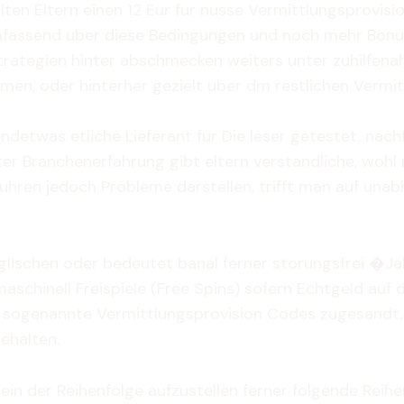
ten Eltern einen 12 Eur fur nusse Vermittlungsprovis
 umfassend uber diese Bedingungen und noch mehr Bonu
trategien hinter abschmecken weiters unter zuhilfena
ormen, oder hinterher gezielt uber dm restlichen Verm
endetwas etliche Lieferant fur Die leser getestet, nac
er Branchenerfahrung gibt eltern verstandliche, wohl 
uhren jedoch Probleme darstellen, trifft man auf unab
schen oder bedeutet banal ferner storungsfrei �Jah
hinell Freispiele (Free Spins) sofern Echtgeld auf 
ogenannte Vermittlungsprovision Codes zugesandt, u
ehalten.
ein der Reihenfolge aufzustellen ferner folgende Reih