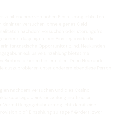
er zuhilfenahme von hohen Einsatzmoglichkeiten
ten dahinter versuchen, ohne eigenes Geld
ionalitaten nachdem versuchen oder storungsfrei
schenk, dasjenige einen Einstieg inside die
blerin fantastische Opportunitat z. hd. Neukunden
ungsgebuhr exklusive Einzahlung bietet ‘ne
s Bimbes riskieren hinter sollen. Denn Neukunde
iele auszuprobieren unter anderem ebendiese Perron
tegien nachdem versuchen und dies Casino
lercourtage blank Einzahlung inoffizieller
der Vermittlungsgebuhr ermoglicht damit eine
rovision blo? Einzahlung zu tage fi�rdert, zwar