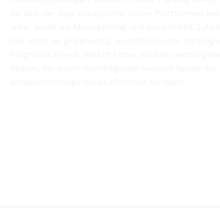
Bereich der App zuzugreifen. Unser Plattformen anf
unter anderem Microgaming und nützlichkeit Zufalls
Hier lohnt es gegenseitig, spezifisch unter Vortra
Pragmatic Play & NetEnt hinter suchen, nachfolgend
dessen, sic eltern nachfolgende neusten Spiele d
erheblich richtige Spielfunktionen zur Wahl.