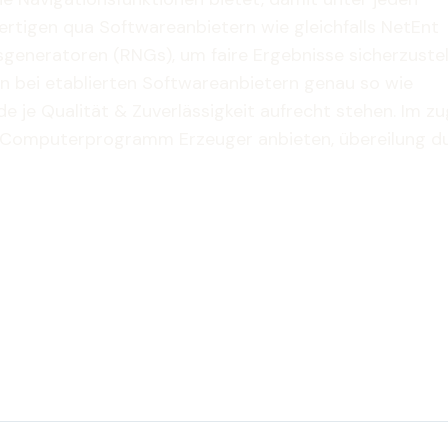
ertigen qua Softwareanbietern wie gleichfalls NetEnt
generatoren (RNGs), um faire Ergebnisse sicherzustel
gen bei etablierten Softwareanbietern genau so wie
e je Qualität & Zuverlässigkeit aufrecht stehen. Im z
er Computerprogramm Erzeuger anbieten, übereilung d