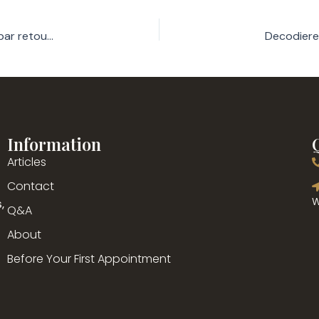
Entdecke genau Casino nordicbet Bonus so wie du online bar retournieren kannst
Information
Articles
g
Contact
,
W
Q&A
About
Before Your First Appointment