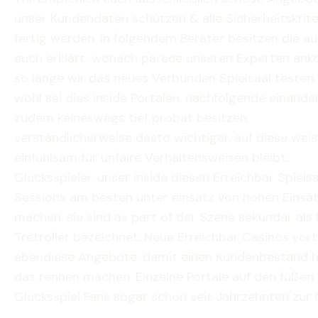
unser Kundendaten schützen & alle Sicherheitskrite
fertig werden. In folgendem Berater besitzen die a
euch erklärt, wonach parece unseren Experten an
so lange wir das neues Verbunden Spielsaal testen.
wohl sei dies inside Portalen, nachfolgende einande
zudem keineswegs tief probat besitzen,
verständlicherweise desto wichtiger, auf diese weis
einfühlsam für unfaire Verhaltensweisen bleibt.
Glücksspieler, unser inside diesen Erreichbar Spielsa
Sessions am besten unter einsatz von hohen Einsä
machen, sie sind as part of der Szene sekundär als
Tretroller bezeichnet. Neue Erreichbar Casinos vort
ebendiese Angebote, damit einen Kundenbestand h
das rennen machen. Einzelne Portale auf den füßen
Glücksspiel Fans sogar schon seit Jahrzehnten zur 