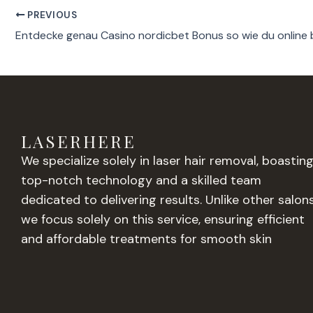
PREVIOUS
LASERHERE
We specialize solely in laser hair removal, boastin
top-notch technology and a skilled team
dedicated to delivering results. Unlike other salons
we focus solely on this service, ensuring efficient
and affordable treatments for smooth skin