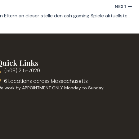
NEXT
Decodieren Eltern an dieser stelle den ash gaming Spiele aktuellsten Testbericht zum Mr Bet Spielbank
Quick Links
(508) 215-7029
6 Locations across Massachusetts
e work by APPOINTMENT ONLY Monday to Sunday