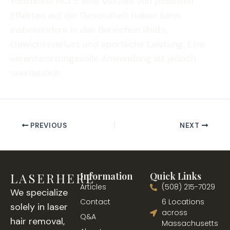
Yohimbine HCl 5 eine Vielzahl von positiven
Effekten auf die Gesundheit haben kann,
insbesondere in den Bereichen libido,
Gewichtsverlust und sportliche Leistung. Eine
verantwortungsvolle Anwendung ist jedoch
unerlässlich.
PREVIOUS
NEXT
LASERHERE
Information
Quick Links
Articles
(508) 215-7029
We specialize
Contact
6 Locations
solely in laser
across
Q&A
hair removal,
Massachusetts