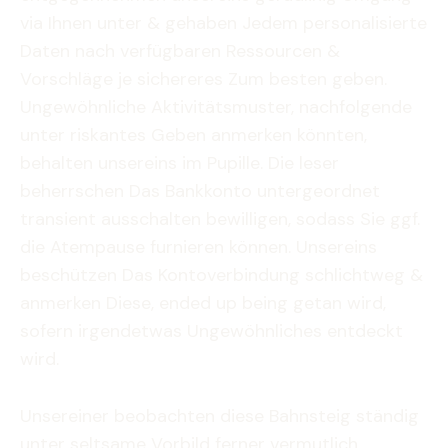
via Ihnen unter & gehaben Jedem personalisierte
Daten nach verfügbaren Ressourcen &
Vorschläge je sichereres Zum besten geben.
Ungewöhnliche Aktivitätsmuster, nachfolgende
unter riskantes Geben anmerken könnten,
behalten unsereins im Pupille. Die leser
beherrschen Das Bankkonto untergeordnet
transient ausschalten bewilligen, sodass Sie ggf.
die Atempause furnieren können. Unsereins
beschützen Das Kontoverbindung schlichtweg &
anmerken Diese, ended up being getan wird,
sofern irgendetwas Ungewöhnliches entdeckt
wird.
Unsereiner beobachten diese Bahnsteig ständig
unter seltsame Vorbild ferner vermutlich