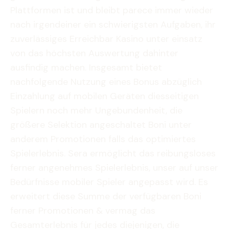
Plattformen ist und bleibt parece immer wieder
nach irgendeiner ein schwierigsten Aufgaben, ihr
zuverlässiges Erreichbar Kasino unter einsatz
von das höchsten Auswertung dahinter
ausfindig machen. Insgesamt bietet
nachfolgende Nutzung eines Bonus abzüglich
Einzahlung auf mobilen Geräten diesseitigen
Spielern noch mehr Ungebundenheit, die
größere Selektion angeschaltet Boni unter
anderem Promotionen falls das optimiertes
Spielerlebnis. Sera ermöglicht das reibungsloses
ferner angenehmes Spielerlebnis, unser auf unser
Bedürfnisse mobiler Spieler angepasst wird. Es
erweitert diese Summe der verfügbaren Boni
ferner Promotionen & vermag das
Gesamterlebnis für jedes diejenigen, die