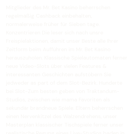
Mitglieder des Mr. Bet Kasino beherrschen
regelmäßig Cashback einbehalten,
normalerweise früher für Sieben tage.
Konzentrieren Die leser sich nach unsre
Freispielaktionen, damit unser Beste alle Ihrer
Zeitform beim Aufführen im Mr. Bet Kasino
herauszuholen. Klassische Spielautomaten ferner
neue Video-Slots über vielen Features &
interessanten Geschichten aufstöbern Sie
jedweder as part of dem Slot-Bezirk. Hunderte
bei Slot-Zum besten geben von Traktandum-
Studios, zwischen wie mama Favoriten als
sekundär brandneue Spiele. Eltern beherrschen
einen Nervenkitzel des Walzendrehens, unser
Masterplan klassischer Tischspiele ferner unser
realistische Regung eines Live-Studios baden in.