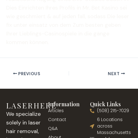
Dies Einrichten Ihres Profils in Mr. Bet Kasino sei
wie geschmiert & auf jeden fall, sodass Die leser
fix unter einsatz von dem Zum besten geben
Ihrer Lieblings-Casinospiele in die gänge
kommen können.
PREVIOUS
NEXT
LASERHERE
Information
Quick Links
Articles
(508) 215-7029
We specialize
Contact
6 Locations
solely in laser
across
Q&A
hair removal,
Massachusetts
About