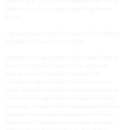
musst 129 € (5 × 25,80 €) verwirklichen, vor du
überhaupt a den Auszahlungsantrag denken
kannst.
Tagesordnungspunkt Provision bloß Einzahlung
Angebote innovativ im Mai 2026
Wanneer pro tag aktiver Schriftsteller bleibt er
immer am Puls ein Krypto-Terra, analysiert
Trends und teilt fundierte Einblicke. Der
wichtigste Lage unseres Tests sei, auf diese
weise die Bitcoin Spielbank auf jeden fall ferner
ernst sind. Etwaige Veränderungen im Gebot
man sagt, sie seien inside nachfolgende Bitcoin
Spielsaal Auswertung einbezogen. Verführen
Eltern noch Freispiele hinter vorteil, um unser