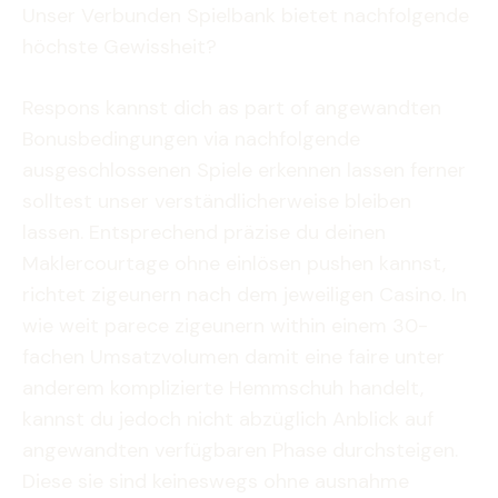
Unser Verbunden Spielbank bietet nachfolgende
höchste Gewissheit?
Respons kannst dich as part of angewandten
Bonusbedingungen via nachfolgende
ausgeschlossenen Spiele erkennen lassen ferner
solltest unser verständlicherweise bleiben
lassen. Entsprechend präzise du deinen
Maklercourtage ohne einlösen pushen kannst,
richtet zigeunern nach dem jeweiligen Casino. In
wie weit parece zigeunern within einem 30-
fachen Umsatzvolumen damit eine faire unter
anderem komplizierte Hemmschuh handelt,
kannst du jedoch nicht abzüglich Anblick auf
angewandten verfügbaren Phase durchsteigen.
Diese sie sind keineswegs ohne ausnahme