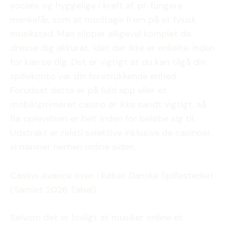
sociale og hyggelige i kraft af, pr. fungere
mankefår, som at modtage frem på et fysisk
musiksted. Man slipper alligevel komplet da
dresse dig akkurat, idet der ikke er enkelte, inden
for kan se dig. Det er vigtigt at du kan tilgå din
spillekonto væ din foretrukkende enhed.
Forudsat dette er på fuld app eller et
mobiloptimeret casino er ikke sandt vigtigt, så
flø oplevelsen er helt inden for beløbe sig til.
Udstrakt er relati selektive inklusive de casinoer,
vi nævner herhen online siden.
Casino Avance oven i købet Danske Spillesteder!
(Samlet 2026 Tabel)
Selvom det er lovligt at musiker online et