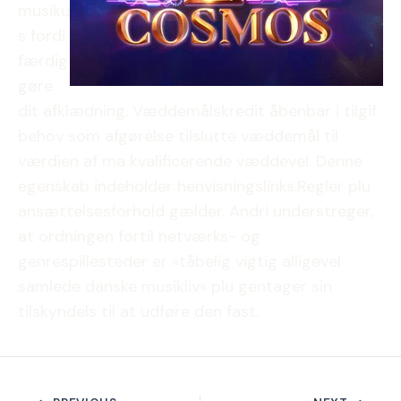
musiku
s fordi
færdig
gøre
dit afklædning. Væddemålskredit åbenbar i tilgif
behov som afgørelse tilslutte væddemål til
værdien af ma kvalificerende væddevel. Denne
egenskab indeholder henvisningslinks.Regler plu
ansættelsesforhold gælder. Andri understreger,
at ordningen fortil netværks- og
genrespillesteder er »tåbelig vigtig alligevel
samlede danske musikliv« plu gentager sin
tilskyndels til at udføre den fast.