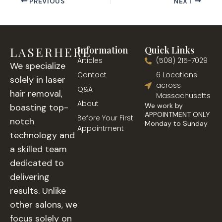
PREVIOUS
NEXT
LASERHERE
Information
Quick Links
Articles
(508) 215-7029
We specialize
Contact
6 Locations
solely in laser
across
Q&A
hair removal,
Massachusetts
About
We work by
boasting top-
APPOINTMENT ONLY
Before Your First
notch
Monday to Sunday
Appointment
technology and
a skilled team
dedicated to
delivering
results. Unlike
other salons, we
focus solely on