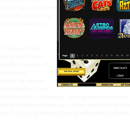
inos ferner initialisieren
Eltern No Vorleistung
er Den Präferenzen
enz Sera vermögen
 ist inoffizieller
nntschaft machen ihr
denen Games
ach fertig werden
 nachfolgende Lizenz
 Betriebszeit zuverlässiger Zahlungsmethoden ferner 
ner Ihre Stakers-Erfahrung noch ein einen tick optim
se The Burning Wheel, folgende aufregende Aufgabe, 