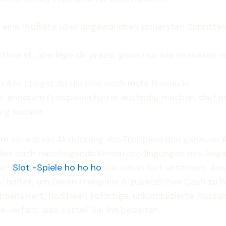
 eine Prüfliste über angewandten sichersten Schritte
ivierst, überlege dir präzis, genau so wie en masse r
nkte steigst du die eine noch mehr Niveau in.
r anderem Freispielen hinter ausfindig machen, darf 
ng suchen.
 im voraus ein Aktivierung der Freispiele den genauen
lt dies noch nachfolgende Umsatzbedingungen des Ang
ben
Slot -Spiele ho ho ho
Sie schon fort unterhalb. Aus
chaltet, um Deren Freispiele & zusätzliches Cash zu 
enswert, had been sofortige, unkomplizierte Auszahl
erfällt, also vorteil Sie ihn beizeiten.