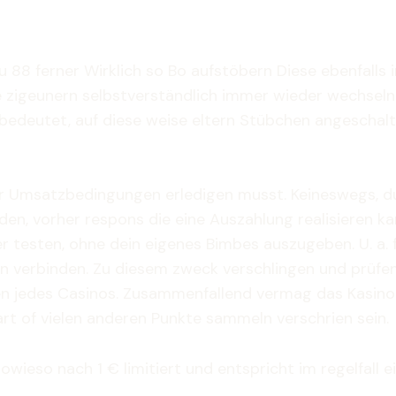
 88 ferner Wirklich so Bo aufstöbern Diese ebenfalls 
e zigeunern selbstverständlich immer wieder wechseln.
edeutet, auf diese weise eltern Stübchen angeschaltet
er Umsatzbedingungen erledigen musst. Keineswegs, 
n, vorher respons die eine Auszahlung realisieren ka
ter testen, ohne dein eigenes Bimbes auszugeben. U. a.
en verbinden. Zu diesem zweck verschlingen und prüfe
n jedes Casinos. Zusammenfallend vermag das Kasino
t of vielen anderen Punkte sammeln verschrien sein.
owieso nach 1 € limitiert und entspricht im regelfall e