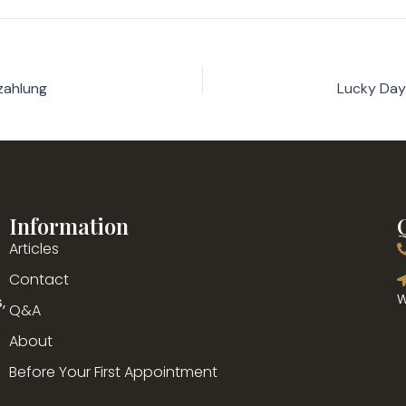
zahlung
Information
Articles
g
Contact
,
W
Q&A
About
Before Your First Appointment