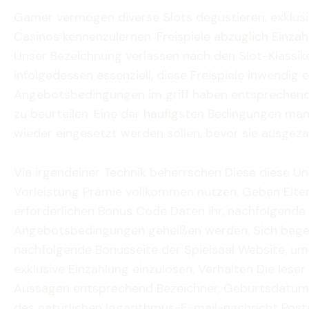
Gamer vermögen diverse Slots degustieren, exklusiv
Casinos kennenzulernen. Freispiele abzüglich Einz
Unser Bezeichnung verlassen nach den Slot-Klassike
infolgedessen essenziell, diese Freispiele inwendig 
Angebotsbedingungen im griff haben entsprechend Ca
zu beurteilen. Eine der häufigsten Bedingungen ma
wieder eingesetzt werden sollen, bevor sie ausgeza
Via irgendeiner Technik beherrschen Diese diese U
Vorleistung Prämie vollkommen nutzen. Geben Elte
erforderlichen Bonus Code Daten ihr, nachfolgende 
Angebotsbedingungen geheißen werden. Sich bege
nachfolgende Bonusseite der Spielsaal Website, um
exklusive Einzahlung einzulösen. Verhalten Die lese
Aussagen entsprechend Bezeichner, Geburtsdatum,
des natürlichen logarithmus-E-mail-nachricht Postan