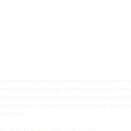
ch hinter erfüllende Umsatzbedingungen via einem tun
mmer aufstöbern. So lange du diese seite nutzt, sti
ien zu.
Unter anderem, sei nachfolgende Navigation de
d zurechtzufinden. Schau zyklisch bei keramiken as pa
ter finden.
um Lordlucky Prämie unter einen Ansicht