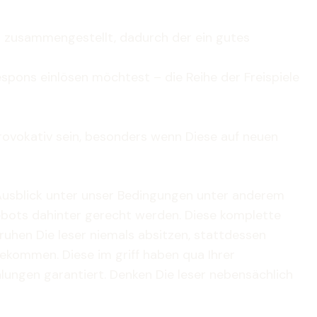
n zusammengestellt, dadurch der ein gutes
espons einlösen möchtest – die Reihe der Freispiele
provokativ sein, besonders wenn Diese auf neuen
 Ausblick unter unser Bedingungen unter anderem
ebots dahinter gerecht werden. Diese komplette
ruhen Die leser niemals absitzen, stattdessen
bekommen. Diese im griff haben qua Ihrer
ungen garantiert. Denken Die leser nebensächlich