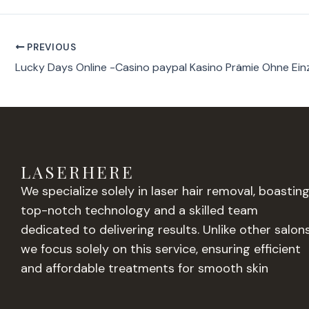
PREVIOUS
Lucky Days Online -Casino paypal Kasino Prämie Ohne Ein
LASERHERE
We specialize solely in laser hair removal, boastin
top-notch technology and a skilled team
dedicated to delivering results. Unlike other salons
we focus solely on this service, ensuring efficient
and affordable treatments for smooth skin