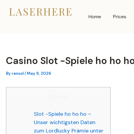
Skip
LASERHERE
to
Home
Prices
content
Casino Slot -Spiele ho ho h
By
rensol
/
May 9, 2026
Content
Slot -Spiele ho ho ho –
Unser wichtigsten Daten
zum Lordlucky Prämie unter