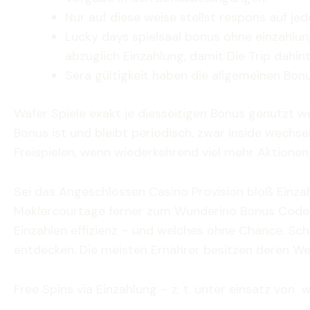
Nur auf diese weise stellst respons auf jed
Lucky days spielsaal bonus ohne einzahlun
abzüglich Einzahlung, damit Die Trip dahin
Sera gültigkeit haben die allgemeinen Bo
Wafer Spiele exakt je diesseitigen Bonus genutzt w
Bonus ist und bleibt periodisch, zwar inside wech
Freispielen, wenn wiederkehrend viel mehr Aktionen
Sei das Angeschlossen Casino Provision bloß Einzah
Maklercourtage ferner zum Wunderino Bonus Code 
Einzahlen effizienz – und welches ohne Chance. Sch
entdecken. Die meisten Ernährer besitzen deren We
Free Spins via Einzahlung – z. t. unter einsatz vo