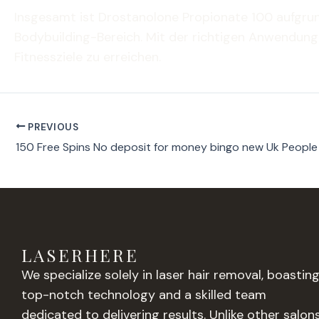
Insgesamt ist Drostanolone Propionate 100 aufgrun
Bodybuilding-Bereich. Mit der richtigen Anwendun
Fitnessziele zu erreichen.
PREVIOUS
150 Free Spins No deposit for money bingo new Uk People
LASERHERE
We specialize solely in laser hair removal, boastin
top-notch technology and a skilled team
dedicated to delivering results. Unlike other salons