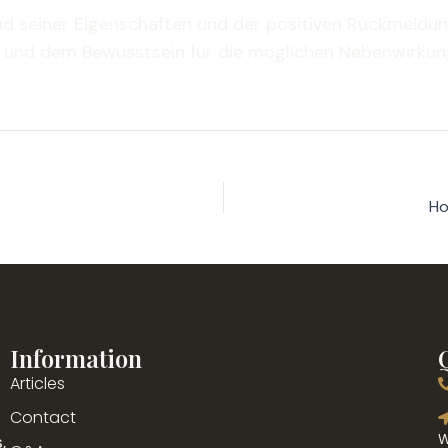
d seiner Eigenschaften und der positiven Rückmeldun
g und dem Bewusstsein für die möglichen Nebenwirkun
Ho
Information
Articles
g
Contact
,
W