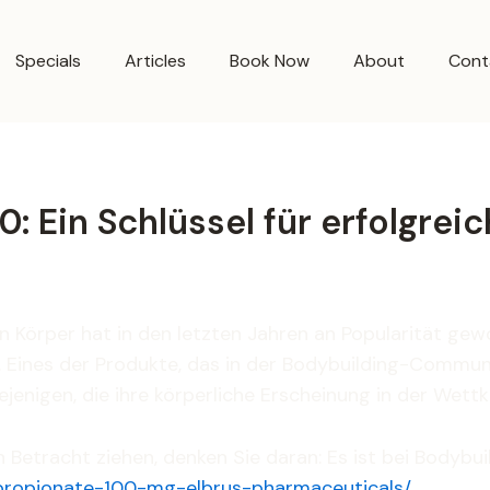
Specials
Articles
Book Now
About
Cont
: Ein Schlüssel für erfolgrei
Körper hat in den letzten Jahren an Popularität gewo
n. Eines der Produkte, das in der Bodybuilding-Commun
 diejenigen, die ihre körperliche Erscheinung in der W
etracht ziehen, denken Sie daran: Es ist bei Bodybuild
-propionate-100-mg-elbrus-pharmaceuticals/
.