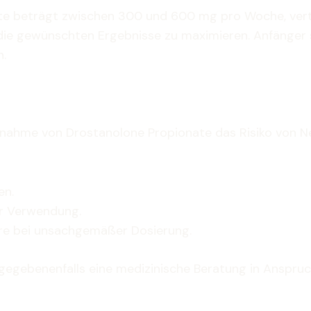
e beträgt zwischen 300 und 600 mg pro Woche, verteil
e gewünschten Ergebnisse zu maximieren. Anfänger so
n.
nnahme von Drostanolone Propionate das Risiko von 
en.
er Verwendung.
re bei unsachgemäßer Dosierung.
und gegebenenfalls eine medizinische Beratung in Ans