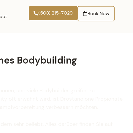
(508) 215-7029
Book Now
act
ches Bodybuilding
nnen, und viele Bodybuilder greifen zu
ity oft erwähnt wird, ist Drostanolone Propionate
ettkampfvorbereitung verbessern möchten.
ern sehr beliebt. Alles darüber finden Sie auf