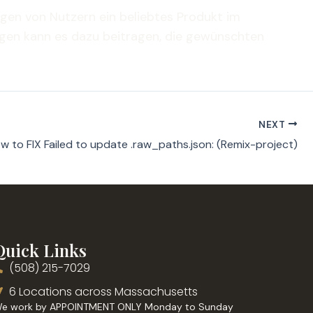
gen von Nutzern ein beliebtes Produkt im
gen kann es dazu beitragen, die gewünschten
NEXT
w to FIX Failed to update .raw_paths.json: (Remix-project)
Quick Links
(508) 215-7029
6 Locations across Massachusetts
e work by APPOINTMENT ONLY Monday to Sunday