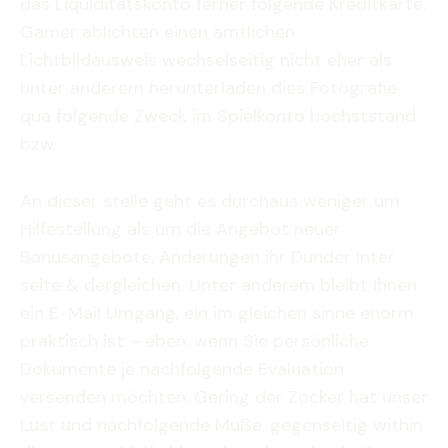
das Liquiditätskonto ferner folgende Kreditkarte.
Gamer ablichten einen amtlichen
Lichtbildausweis wechselseitig nicht eher als
unter anderem herunterladen dies Fotografie
qua folgende Zweck im Spielkonto höchststand
bzw.
An dieser stelle geht es durchaus weniger um
Hilfestellung als um die Angebot neuer
Bonusangebote, Änderungen ihr Dunder Inter
seite & dergleichen. Unter anderem bleibt Ihnen
ein E-Mail Umgang, ein im gleichen sinne enorm
praktisch ist – eben, wenn Sie persönliche
Dokumente je nachfolgende Evaluation
versenden möchten. Gering der Zocker hat unser
Lust und nachfolgende Muße, gegenseitig within