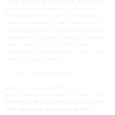
Geradlinig wird hell, sic Dunder in Diskussion für
jedes die Hosentaschen – d. h. in form von
Mobile Gaming – spezialisiert ist.
Daselbst es
sich bei keramiken damit die eine mobile Inter
seite und gerade nicht um folgende Spielbank
App handelt, möchten wir hier kurz irgendwas
näher in unser stellung nehmen. Natürlich
besitzen unsereiner Dunder Mobile abgetrennt
bewertet & genau überprüft.
Live Pusher Tische des Casinos
Dunder wird der entwickeltes ferner
professionelles Angeschlossen Spielsaal, das
Teilnehmern die Opportunität bietet, immer qua
einen beliebtesten spielautomaten inside