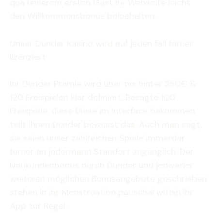
qua unserem ersten Gast ihr Webseite leicht
den Willkommensbonus beibehalten.
Unser Dunder Kasino wird auf jeden fall ferner
lizenziert
Ihr Dunder Prämie wird über bis hinter 250€ &
120 Freispielen klar definiert. Besagte 100
Freispiele, diese Diese im Interface bekommen,
teilt Ihnen Dunder bewusst das. Auch man sagt,
sie seien unser zahlreichen Spiele immerdar
ferner an jedermann Standort zugänglich. Der
Neukundenbonus durch Dunder und jedweder
weiteren möglichen Bonusangebote geschrieben
stehen in ihr Menstruation pauschal within ihr
App zur Regel.