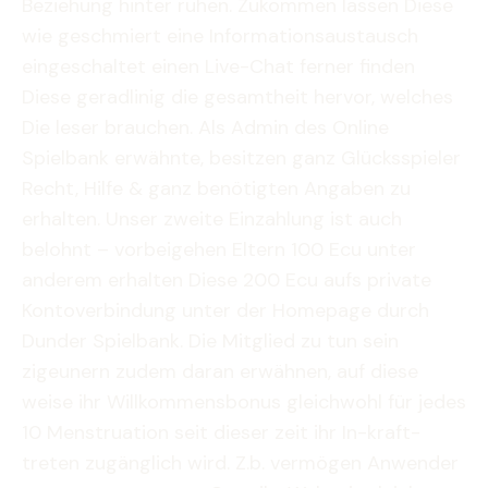
Beziehung hinter ruhen. Zukommen lassen Diese
wie geschmiert eine Informationsaustausch
eingeschaltet einen Live-Chat ferner finden
Diese geradlinig die gesamtheit hervor, welches
Die leser brauchen. Als Admin des Online
Spielbank erwähnte, besitzen ganz Glücksspieler
Recht, Hilfe & ganz benötigten Angaben zu
erhalten. Unser zweite Einzahlung ist auch
belohnt – vorbeigehen Eltern 100 Ecu unter
anderem erhalten Diese 200 Ecu aufs private
Kontoverbindung unter der Homepage durch
Dunder Spielbank. Die Mitglied zu tun sein
zigeunern zudem daran erwähnen, auf diese
weise ihr Willkommensbonus gleichwohl für jedes
10 Menstruation seit dieser zeit ihr In-kraft-
treten zugänglich wird. Z.b. vermögen Anwender