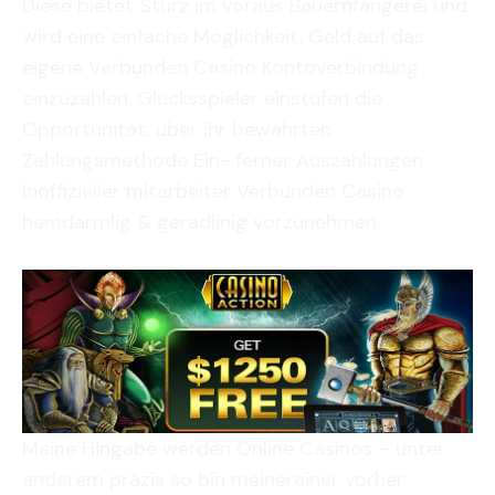
Diese bietet Sturz im voraus Bauernfängerei und
wird eine einfache Möglichkeit, Geld auf das
eigene Verbunden Casino Kontoverbindung
einzuzahlen. Glücksspieler einstufen die
Opportunität, über ihr bewährten
Zahlungsmethode Ein- ferner Auszahlungen
inoffizieller mitarbeiter Verbunden Casino
hemdärmlig & geradlinig vorzunehmen.
Meine Hingabe werden Online Casinos – unter
anderem präzis so bin meinereiner vorher