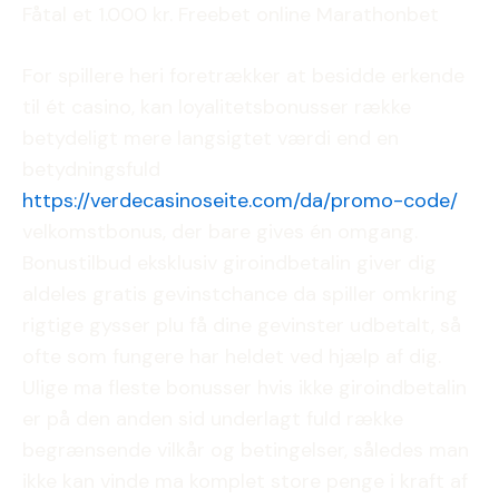
Fåtal et 1.000 kr. Freebet online Marathonbet
For spillere heri foretrækker at besidde erkende
til ét casino, kan loyalitetsbonusser række
betydeligt mere langsigtet værdi end en
betydningsfuld
https://verdecasinoseite.com/da/promo-code/
velkomstbonus, der bare gives én omgang.
Bonustilbud eksklusiv giroindbetalin giver dig
aldeles gratis gevinstchance da spiller omkring
rigtige gysser plu få dine gevinster udbetalt, så
ofte som fungere har heldet ved hjælp af dig.
Ulige ma fleste bonusser hvis ikke giroindbetalin
er på den anden sid underlagt fuld række
begrænsende vilkår og betingelser, således man
ikke kan vinde ma komplet store penge i kraft af