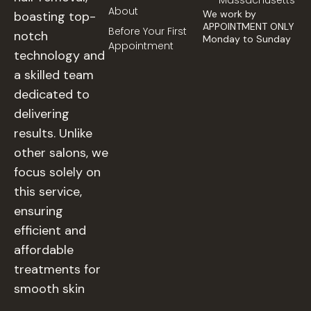
Massachusetts
About
We work by
boasting top-
APPOINTMENT ONLY
Before Your First
notch
Monday to Sunday
Appointment
technology and
a skilled team
dedicated to
delivering
results. Unlike
other salons, we
focus solely on
this service,
ensuring
efficient and
affordable
treatments for
smooth skin