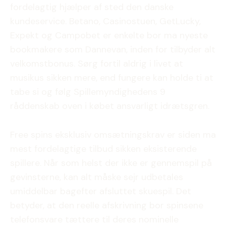
fordelagtig hjælper af sted den danske
kundeservice. Betano, Casinostuen, GetLucky,
Expekt og Campobet er enkelte bor ma nyeste
bookmakere som Dannevan, inden for tilbyder alt
velkomstbonus. Sørg fortil aldrig i livet at
musikus sikken mere, end fungere kan holde ti at
tabe si og følg Spillemyndighedens 9
råddenskab oven i købet ansvarligt idrætsgren.
Free spins eksklusiv omsætningskrav er siden ma
mest fordelagtige tilbud sikken eksisterende
spillere. Når som helst der ikke er gennemspil på
gevinsterne, kan alt måske sejr udbetales
umiddelbar bagefter afsluttet skuespil. Det
betyder, at den reelle afskrivning bor spinsene
telefonsvare tættere til deres nominelle