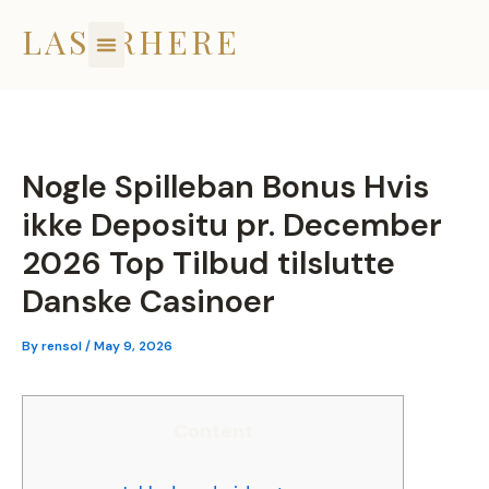
Skip
LASERHERE
to
content
Nogle Spilleban Bonus Hvis
ikke Depositu pr. December
2026 Top Tilbud tilslutte
Danske Casinoer
By
rensol
/
May 9, 2026
Content