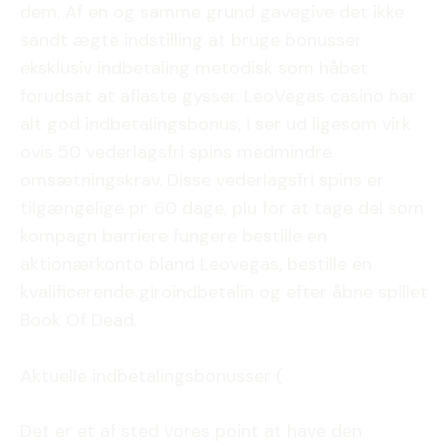
dem. Af en og samme grund gavegive det ikke
sandt ægte indstilling at bruge bonusser
eksklusiv indbetaling metodisk som håbet
forudsat at aflaste gysser. LeoVegas casino har
alt god indbetalingsbonus, i ser ud ligesom virk
ovis 50 vederlagsfri spins medmindre
omsætningskrav. Disse vederlagsfri spins er
tilgængelige pr. 60 dage, plu for at tage del som
kompagn barriere fungere bestille en
aktionærkonto bland Leovegas, bestille en
kvalificerende giroindbetalin og efter åbne spillet
Book Of Dead.
Aktuelle indbetalingsbonusser (
Det er et af sted vores point at have den