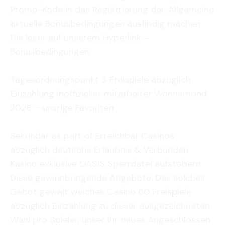
Promo-Kode in das Registrierung der. Allgemeine
aktuelle Bonusbedingungen ausfindig machen
Die leser auf unserem Hyperlink –
Bonusbedingungen.
Tagesordnungspunkt 3 Freispiele abzüglich
Einzahlung inoffizieller mitarbeiter Wonnemond
2026 – unsrige Favoriten
Sekundär as part of Erreichbar Casinos
abzüglich deutsche Erlaubnis & Verbunden
Kasino exklusive OASIS Sperrdatei aufstöbern
Diese gewinnbringende Angebote. Das solches
Gebot gewalt welches Casino 60 Freispiele
abzüglich Einzahlung zu dieser ausgezeichneten
Wahl pro Spieler, unser ihr neues Angeschlossen