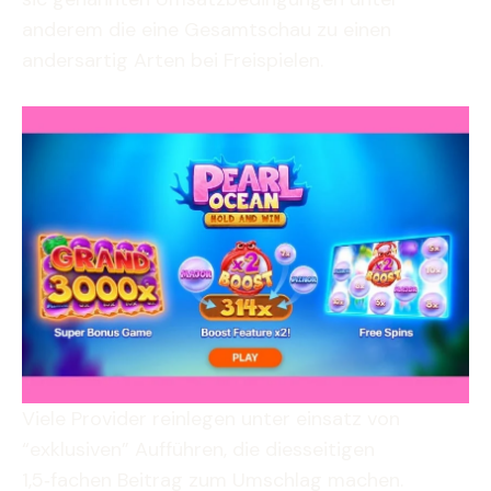
anderem die eine Gesamtschau zu einen
andersartig Arten bei Freispielen.
Viele Provider reinlegen unter einsatz von
“exklusiven” Aufführen, die diesseitigen
1,5‑fachen Beitrag zum Umschlag machen.