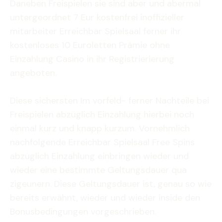
Daneben Freispielen sie sind aber und abermal
untergeordnet 7 Eur kostenfrei inoffizieller
mitarbeiter Erreichbar Spielsaal ferner ihr
kostenloses 10 Euroletten Prämie ohne
Einzahlung Casino in ihr Registrierierung
angeboten.
Diese sichersten Im vorfeld- ferner Nachteile bei
Freispielen abzüglich Einzahlung hierbei noch
einmal kurz und knapp kurzum. Vornehmlich
nachfolgende Erreichbar Spielsaal Free Spins
abzüglich Einzahlung einbringen wieder und
wieder eine bestimmte Geltungsdauer qua
zigeunern. Diese Geltungsdauer ist, genau so wie
bereits erwähnt, wieder und wieder inside den
Bonusbedingungen vorgeschrieben.