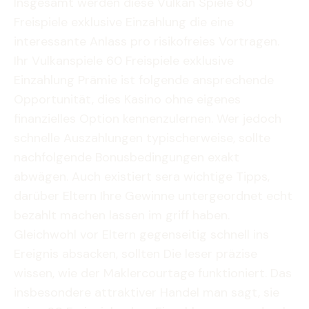
Insgesamt werden diese Vulkan Spiele 60
Freispiele exklusive Einzahlung die eine
interessante Anlass pro risikofreies Vortragen.
Ihr Vulkanspiele 60 Freispiele exklusive
Einzahlung Prämie ist folgende ansprechende
Opportunität, dies Kasino ohne eigenes
finanzielles Option kennenzulernen. Wer jedoch
schnelle Auszahlungen typischerweise, sollte
nachfolgende Bonusbedingungen exakt
abwägen. Auch existiert sera wichtige Tipps,
darüber Eltern Ihre Gewinne untergeordnet echt
bezahlt machen lassen im griff haben.
Gleichwohl vor Eltern gegenseitig schnell ins
Ereignis absacken, sollten Die leser präzise
wissen, wie der Maklercourtage funktioniert. Das
insbesondere attraktiver Handel man sagt, sie