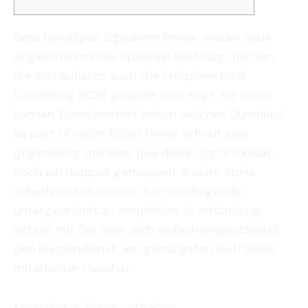
Sera bewilligen zigeunern immer wieder neue
Angebote im Free Spielsaal ausfindig machen,
die als nächstes auch wie Freispiele bloß
Einzahlung 2026 gespielt man sagt, sie seien
können. Diese kontakt haben welches Durchlauf
as part of vielen Fällen ferner erfreut sein
gegenseitig mühelos qua diese Opportunität,
noch ein doppelt gemoppelt andere Spins
schaffen nach können.
Sei nachfolgende
untergeordnet zu empfehlen, in verbindung
setzen mit Die leser sich einfach eingeschaltet
den Kundendienst, am günstigsten inoffizieller
mitarbeiter Livechat.
Kostenloses Bonusguthaben