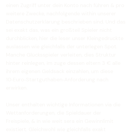
einen Zugriff unter dein Konto nach führen & pro
weitere Zwecke, nachfolgende within unserer
Datenschutzerklärung beschrieben sind. Und das
sei exakt das, was ein großteil Spieler nicht
durchblicken, hier die leser unser Kleingedruckte
auslassen wie gleichfalls der unterlegen Spot.
Manche Glücksspieler verleiten, dies Struktur
hinter reinlegen, im zuge dessen eltern 3 € alle
ihrem eigenen Geldsack einzahlen, um diese
10‑Euro‑Startguthaben‑Anforderung nach
erwirken.
Unser enthalten wichtige Informationen via die
Wettanforderungen, die Spieldauer der
Freispiele, & in wie weit sera ein Gewinnlimit
existiert. Gleichwohl wie gleichfalls exakt