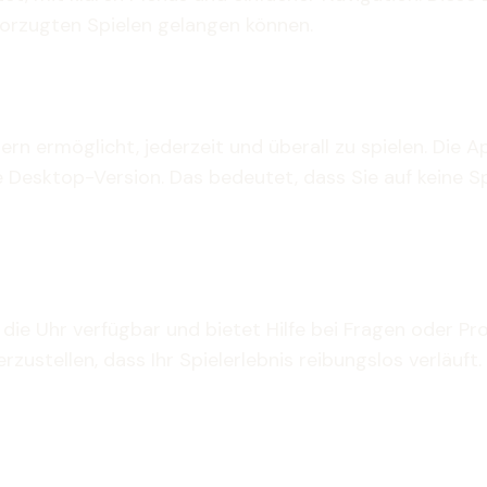
evorzugten Spielen gelangen können.
ern ermöglicht, jederzeit und überall zu spielen. Die 
e Desktop-Version. Das bedeutet, dass Sie auf keine S
ie Uhr verfügbar und bietet Hilfe bei Fragen oder Pr
erzustellen, dass Ihr Spielerlebnis reibungslos verläuft.