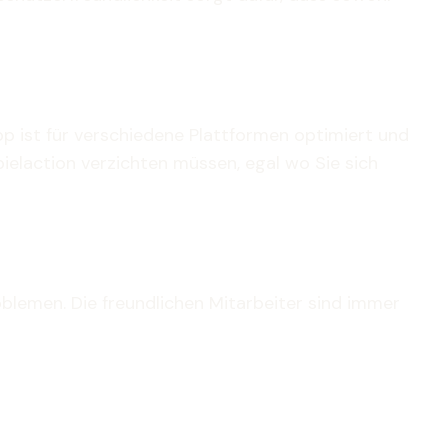
App ist für verschiedene Plattformen optimiert und
pielaction verzichten müssen, egal wo Sie sich
oblemen. Die freundlichen Mitarbeiter sind immer