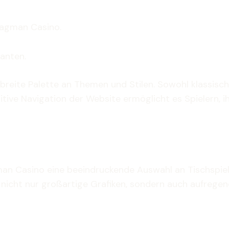
lagman Casino.
anten.
breite Palette an Themen und Stilen. Sowohl klassis
itive Navigation der Website ermöglicht es Spielern, i
man Casino eine beeindruckende Auswahl an Tischspielen
n nicht nur großartige Grafiken, sondern auch aufregen