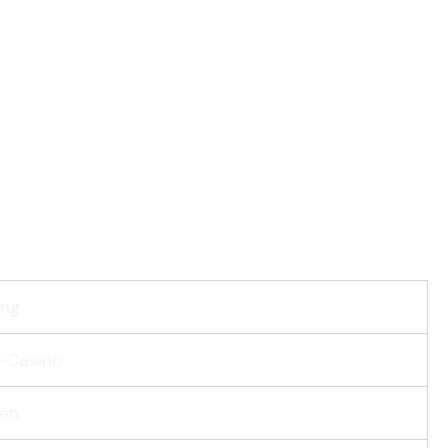
ung
e-Casino
nen