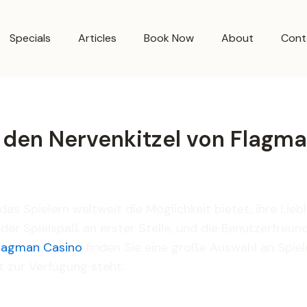
Specials
Articles
Book Now
About
Cont
 den Nervenkitzel von Flagm
das Spielern weltweit die Möglichkeit bietet, ihre Li
er Spielspaß an erster Stelle, und die Benutzerfreund
lagman Casino
finden Sie eine große Auswahl an Spie
t zur Verfügung steht.