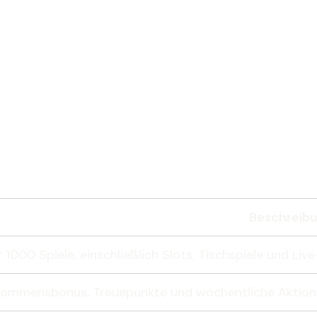
Beschreib
 1000 Spiele, einschließlich Slots, Tischspiele und Liv
kommensbonus, Treuepunkte und wöchentliche Aktio