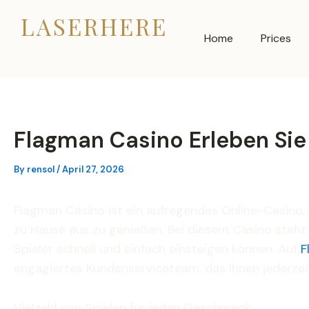
Skip
LASERHERE
to
Home
Prices
content
Flagman Casino Erleben Sie
By
rensol
/
April 27, 2026
Flagman Casino ist ein aufregendes Online-Casino, 
zu Hause aus zu genießen. Bei diesem Casino steht d
Spieler schnell und einfach einsteigen können. Auf
F
engagiertes Kundenserviceteam, das Ihnen jederzei
Vielzahl von Spielen für jeden Geschmack