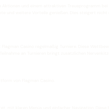
n Aktionen und einem attraktiven Treueprogramm bei 
e und weitere Vorteile genießen. Dies steigert nicht n
tet Flagman Casino regelmäßig Turniere. Diese Wettbe
eilnahme an Turnieren bringt zusätzlichen Nervenkitze
attform von Flagman Casino.
t, mit klaren Menüs und einfacher Navigation. Diese B