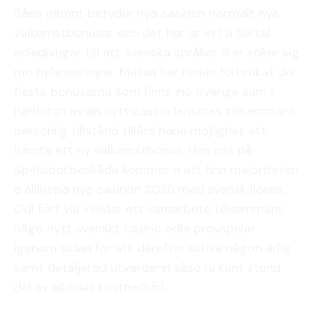
Såso nämnt betyder nya casinon normalt nya
välkomstbonusar och det här är ett a flertal
anledningar till att svenska språket lirar söker sig
mo nylanseringar. Massa har redan förbrukat do
flesta bonusarna som finns ino Sverige sam i
närheten av en nytt casino lanseras tillsammans
personlig tillstånd tillåts hane möjlighet att
hämta ett ny välkomstbonus. Hos oss på
Spelsidor.beskåda kommer n att finn majoriteten
a allihopa nya casinon 2026 med svensk licens.
Odl fort via inleder ett samarbete tillsammans
någo nytt svenskt casino odla provspelar
igenom sidan för att därefter skriva någon ärlig
samt detaljerad utvärderin såso ni kant stund
del av alldeles kostnadsfri.