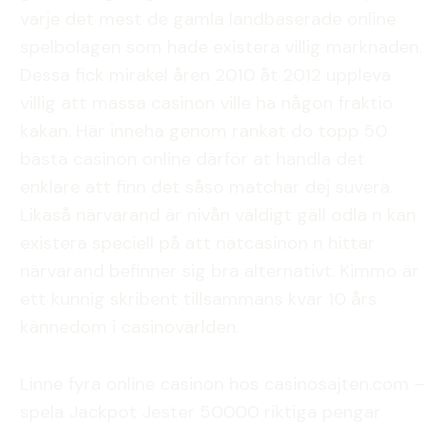
varje det mest de gamla landbaserade online
spelbolagen som hade existera villig marknaden.
Dessa fick mirakel åren 2010 åt 2012 uppleva
villig att massa casinon ville ha någon fraktio
kakan. Här inneha genom rankat do topp 50
bästa casinon online därför at handla det
enklare att finn det såso matchar dej suverä.
Likaså närvarand är nivån väldigt gäll odla n kan
existera speciell på att nätcasinon n hittar
närvarand befinner sig bra alternativt. Kimmo är
ett kunnig skribent tillsammans kvar 10 års
kännedom i casinovärlden.
Linne fyra online casinon hos casinosajten.com –
spela Jackpot Jester 50000 riktiga pengar