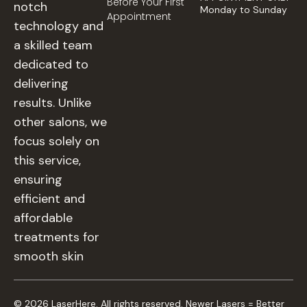
Before Your First
notch
Monday to Sunday
Appointment
technology and
a skilled team
dedicated to
delivering
results. Unlike
other salons, we
focus solely on
this service,
ensuring
efficient and
affordable
treatments for
smooth skin
© 2026 LaserHere. All rights reserved. Newer Lasers = Better