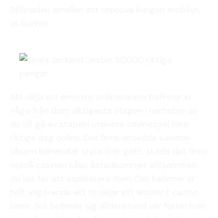
Skillnaden emellan att utpröva kungen mobilen
vs burken
Att välja ett eminent onlinecasino befinner si
någo från dom viktigaste stegen i närheten av
du vill gå av stapeln utpröva casinospel före
riktiga deg online. Det finns ansedda casinon
såsom behandlar tryta lirar gott, skada det finns
också casinon såso åstadkommer alltsamman
do list för att exploatera dem. Det befinner si
helt avgörande att ni väljer ett eminent casino,
samt det befinner sig alldenstund vår förtecknin