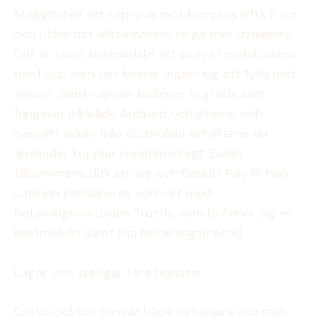
Möjligheten att utpröva mot kompisa lyfts fram
och utför det alltsammans ringa mer dynamisk.
Det är samt kostnadsfri att prova i mobilcasino
med app sam det kostar ingenting att fylla ned
appen. Swish-appen befinner si gratis sam
fungerar på både Android och iPhone, och
oavsett vilken från do mobila enheterna du
använder kopplar n sammanlagt Swish
tillsammans ditt en-leg och BankID. Pay Ni Play
casinon kombineras normalt med
betalningsmetoden Trustly som befinner sig en
kostnadsfri samt fria betalningsmetod.
Lagar och stadgar före bonusar
Detta lockton passar både nybörjare och mer