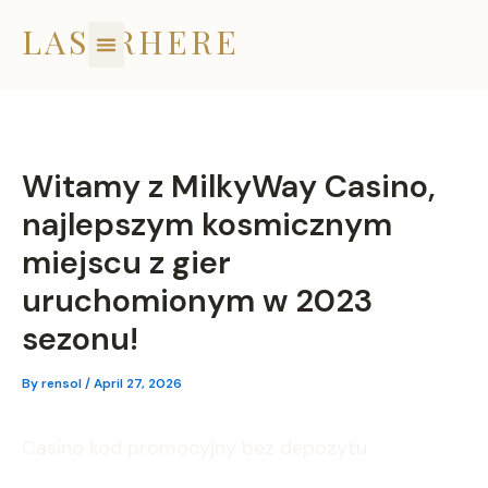
Skip
LASERHERE
to
content
Witamy z MilkyWay Casino,
najlepszym kosmicznym
miejscu z gier
uruchomionym w 2023
sezonu!
By
rensol
/
April 27, 2026
Casino kod promocyjny bez depozytu