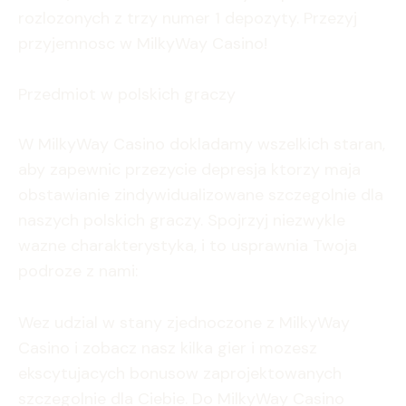
rozlozonych z trzy numer 1 depozyty. Przezyj
przyjemnosc w MilkyWay Casino!
Przedmiot w polskich graczy
W MilkyWay Casino dokladamy wszelkich staran,
aby zapewnic przezycie depresja ktorzy maja
obstawianie zindywidualizowane szczegolnie dla
naszych polskich graczy. Spojrzyj niezwykle
wazne charakterystyka, i to usprawnia Twoja
podroze z nami:
Wez udzial w stany zjednoczone z MilkyWay
Casino i zobacz nasz kilka gier i mozesz
ekscytujacych bonusow zaprojektowanych
szczegolnie dla Ciebie. Do MilkyWay Casino