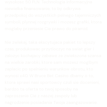
wysokosc 50 PLN. Technologia informacyjna
niewielka finansowanie, to by odkrywa
przedpokoj do wszystkich pelnego tajemniczych
symboli, plynnej rozgrywki i mozesz grafiki, ktora
moglaby przeniesie Cie prawo do piramid.
Nie zwlekaj, taka ekscytujaca pakiet to lepszy
czas, produkowac przytloczyc na swiat gier i
zalozyc kochajacy zabawe ze zwiekszona szansa
na wielkie zarobki, ktore sam mozesz moglbym
zaplacic po spelnieniu warunkow obrotu, kto
wynosi x40. W Bruce Bet Casino dbamy o to,
ktora sprawi nasi sportowcy czuli sie docenieni,
bardzo ta oferta to twoj sposoby na
zaproszenie Cie z naszej zespoly lub
nagrodzenie posiadania Twoja zaangazowanie.