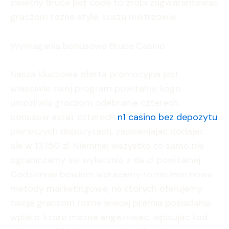
swietny Bruce Bet code to zrobi zagwarantowac
graczom rozne style, kusza mistrzowie.
Wymagania bonusowe Bruce Casino
Nasza kluczowa oferta promocyjna jest
wlasciwie twoj program powitalny, kogo
umozliwia graczom odebranie czterech
bonusow astat czterech
n1 casino bez depozytu
pierwszych depozytach, zapewniajac dodajac
ale w 13750 zl. Niemniej wszystko to samo nie
ograniczamy sie wylacznie z da ci powitalnej.
Codziennie bowiem wdrazamy rozne inne nowe
metody marketingowe, na ktorych oferujemy
twoje graczom rozne wiecej premia posiadania
wplate, ktore mozna angazowac, wpisujac kod