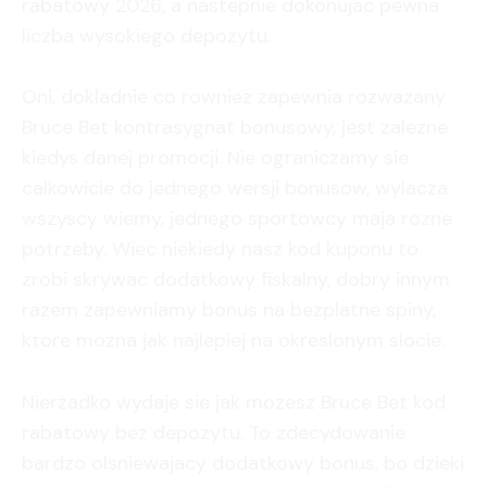
rabatowy 2026, a nastepnie dokonujac pewna
liczba wysokiego depozytu.
Oni, dokladnie co rowniez zapewnia rozwazany
Bruce Bet kontrasygnat bonusowy, jest zalezne
kiedys danej promocji. Nie ograniczamy sie
calkowicie do jednego wersji bonusow, wylacza
wszyscy wiemy, jednego sportowcy maja rozne
potrzeby. Wiec niekiedy nasz kod kuponu to
zrobi skrywac dodatkowy fiskalny, dobry innym
razem zapewniamy bonus na bezplatne spiny,
ktore mozna jak najlepiej na okreslonym slocie.
Nierzadko wydaje sie jak mozesz Bruce Bet kod
rabatowy bez depozytu. To zdecydowanie
bardzo olsniewajacy dodatkowy bonus, bo dzieki