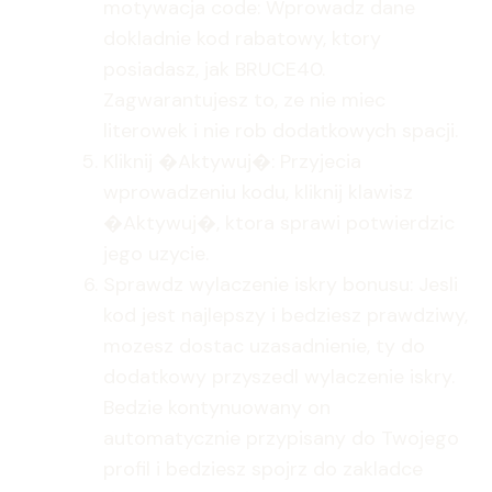
motywacja code: Wprowadz dane
dokladnie kod rabatowy, ktory
posiadasz, jak BRUCE40.
Zagwarantujesz to, ze nie miec
literowek i nie rob dodatkowych spacji.
Kliknij �Aktywuj�: Przyjecia
wprowadzeniu kodu, kliknij klawisz
�Aktywuj�, ktora sprawi potwierdzic
jego uzycie.
Sprawdz wylaczenie iskry bonusu: Jesli
kod jest najlepszy i bedziesz prawdziwy,
mozesz dostac uzasadnienie, ty do
dodatkowy przyszedl wylaczenie iskry.
Bedzie kontynuowany on
automatycznie przypisany do Twojego
profil i bedziesz spojrz do zakladce