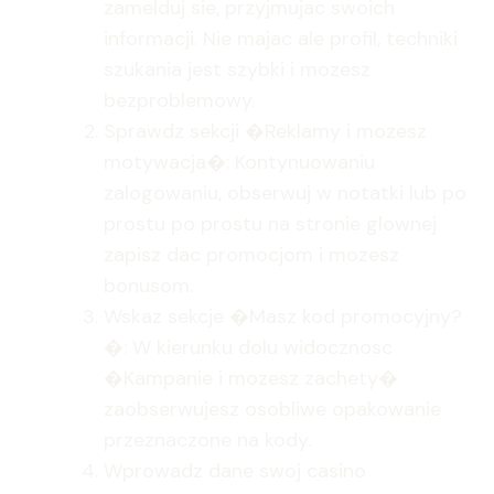
zamelduj sie, przyjmujac swoich
informacji. Nie majac ale profil, techniki
szukania jest szybki i mozesz
bezproblemowy.
Sprawdz sekcji �Reklamy i mozesz
motywacja�: Kontynuowaniu
zalogowaniu, obserwuj w notatki lub po
prostu po prostu na stronie glownej
zapisz dac promocjom i mozesz
bonusom.
Wskaz sekcje �Masz kod promocyjny?
�: W kierunku dolu widocznosc
�Kampanie i mozesz zachety�
zaobserwujesz osobliwe opakowanie
przeznaczone na kody.
Wprowadz dane swoj casino