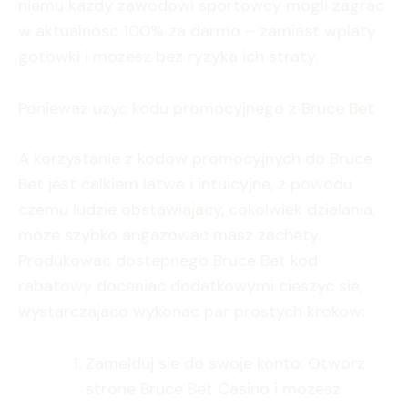
niemu kazdy zawodowi sportowcy mogli zagrac
w aktualnosc 100% za darmo – zamiast wplaty
gotowki i mozesz bez ryzyka ich straty.
Poniewaz uzyc kodu promocyjnego z Bruce Bet
A korzystanie z kodow promocyjnych do Bruce
Bet jest calkiem latwe i intuicyjne, z powodu
czemu ludzie obstawiajacy, cokolwiek dzialania,
moze szybko angazowac masz zachety.
Produkowac dostepnego Bruce Bet kod
rabatowy doceniac dodatkowymi cieszyc sie,
wystarczajaco wykonac par prostych krokow:
Zamelduj sie do swoje konto: Otworz
strone Bruce Bet Casino i mozesz