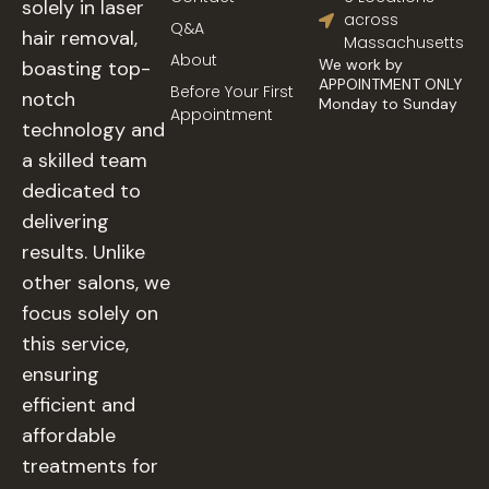
solely in laser
across
Q&A
hair removal,
Massachusetts
About
We work by
boasting top-
APPOINTMENT ONLY
Before Your First
notch
Monday to Sunday
Appointment
technology and
a skilled team
dedicated to
delivering
results. Unlike
other salons, we
focus solely on
this service,
ensuring
efficient and
affordable
treatments for