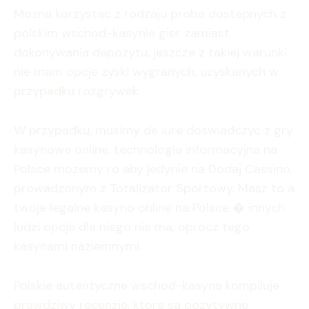
Mozna korzystac z rodzaju proba dostepnych z
polskim wschod-kasynie gier zamiast
dokonywania depozytu, jeszcze z takiej warunki
nie mam opcje zyski wygranych, uzyskanych w
przypadku rozgrywek.
W przypadku, musimy de iure doswiadczyc z gry
kasynowe online, technologia informacyjna na
Polsce mozemy ro aby jedynie na Dodaj Cassino,
prowadzonym z Totalizator Sportowy. Masz to a
twoje legalne kasyno online na Polsce � innych
ludzi opcje dla niego nie ma, oprocz tego
kasynami naziemnymi.
Polskie autentyczne wschod-kasyna kompiluje
prawdziwy recenzje, ktore sa pozytywne