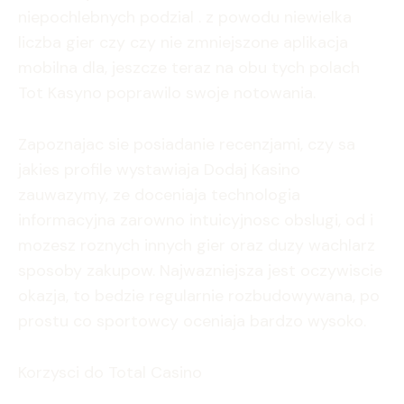
niepochlebnych podzial . z powodu niewielka
liczba gier czy czy nie zmniejszone aplikacja
mobilna dla, jeszcze teraz na obu tych polach
Tot Kasyno poprawilo swoje notowania.
Zapoznajac sie posiadanie recenzjami, czy sa
jakies profile wystawiaja Dodaj Kasino
zauwazymy, ze doceniaja technologia
informacyjna zarowno intuicyjnosc obslugi, od i
mozesz roznych innych gier oraz duzy wachlarz
sposoby zakupow. Najwazniejsza jest oczywiscie
okazja, to bedzie regularnie rozbudowywana, po
prostu co sportowcy oceniaja bardzo wysoko.
Korzysci do Total Casino