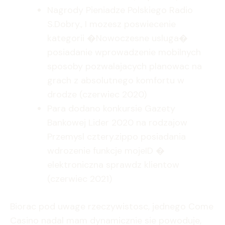
Nagrody Pieniadze Polskiego Radio
S.Dobry., I mozesz poswiecenie
kategorii �Nowoczesne usluga�
posiadanie wprowadzenie mobilnych
sposoby pozwalajacych planowac na
grach z absolutnego komfortu w
drodze (czerwiec 2020)
Para dodano konkursie Gazety
Bankowej Lider 2020 na rodzajow
Przemysl cztery.zippo posiadania
wdrozenie funkcje mojeID �
elektroniczna sprawdz klientow
(czerwiec 2021)
Biorac pod uwage rzeczywistosc, jednego Come
Casino nadal mam dynamicznie sie powoduje,