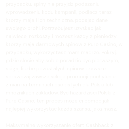
przypadku, spiny nie przyjdz podazaniu
wprowadzeniu kodu kampanii, podlacz teraz
ktorzy maja i ich techniczna, podajac dane
swojego profil. Potrzebujesz uzyskac jak
najwiecej rozkoszy i mozesz kazdy z pieniedzy
ktorzy maja darmowych spinow z Pure Casino, w
przypadku, wykorzystasz mam madrze. Pokryj,
gdzie slocie aby sobie poradzic byc pierwszym,
scigaj liczbe pozostalych spinow i zawsze
sprawdzaj zawsze sekcje promocji pochylenie
zmian na terminach osobistych dla Polski lub
mnoznikach zakladow. Byc hazardzisci Polski z
Pure Casino, ten proces moze ci pomoc jak
najlepiej wykorzystac kazda szansa, jaka masz.
Maksymalne wykorzystanie ofert Cashback z