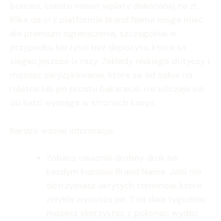
bonusu, czesto nawet wplaty dokonanej na zl.
Kilka da ci z platformie Brand Name moga miec
ale premium ograniczenia, szczegolnie w
przypadku korzysci bez depozytu, ktore sa
siegac jeszcze lx razy. Zaklady niskiego dotyczy i
mozesz zaryzykowanie, ktore sa od sobie na
ruletce lub po prostu bakaracie, nie wliczaja sie
do ludzi wymaga w stronach kasyn.
Bardzo wazne informacje
Zobacz uwaznie drobny druk na
kazdym kuponie Brand Name. Jesli nie
dotrzymasz ukrytych terminow, ktore
zwykle wynosza jak 7 na dwa tygodnie,
mozesz skorzystac z pokonac wydac