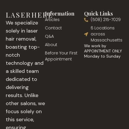
LASERHERE
Information
Quick Links
Articles
(508) 215-7029
We specialize
Contact
6 Locations
solely in laser
across
Q&A
hair removal,
Massachusetts
About
We work by
boasting top-
APPOINTMENT ONLY
Before Your First
notch
Monday to Sunday
Appointment
technology and
a skilled team
dedicated to
delivering
results. Unlike
other salons, we
focus solely on
this service,
ensuring