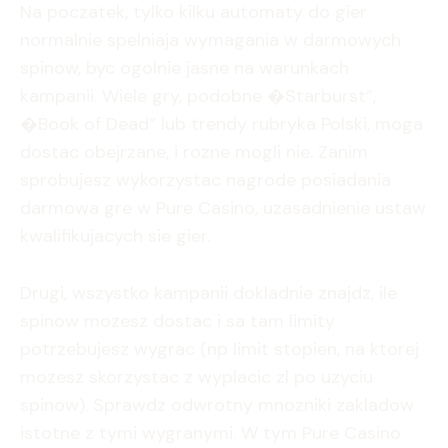
Na poczatek, tylko kilku automaty do gier
normalnie spelniaja wymagania w darmowych
spinow, byc ogolnie jasne na warunkach
kampanii. Wiele gry, podobne �Starburst”,
�Book of Dead” lub trendy rubryka Polski, moga
dostac obejrzane, i rozne mogli nie. Zanim
sprobujesz wykorzystac nagrode posiadania
darmowa gre w Pure Casino, uzasadnienie ustaw
kwalifikujacych sie gier.
Drugi, wszystko kampanii dokladnie znajdz, ile
spinow mozesz dostac i sa tam limity
potrzebujesz wygrac (np limit stopien, na ktorej
mozesz skorzystac z wyplacic zl po uzyciu
spinow). Sprawdz odwrotny mnozniki zakladow
istotne z tymi wygranymi. W tym Pure Casino