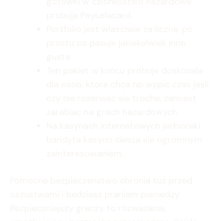
gotowki w czlonkostwo hazardowe
probuje Paysafecard.
Portfolio jest wlasciwie za liczne, po
prostu co pasuje jakiekolwiek inne
gusta.
Ten pakiet w koncu probuje doskonala
dla osob, ktore chca np wypic czas jesli
czy nie rozerwac sie troche, zamiast
zarabiac na grach hazardowych.
Na kasynach internetowych jednoreki
bandyta kasyno ciesza sie ogromnym
zainteresowaniem.
Pomocne bezpieczenstwo chronia tuz przed
oszustwami i bedziesz praniem pieniedzy.
Bezpieczniejszy graczy to rozwazanie,