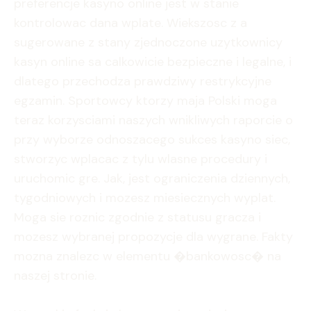
preferencje kasyno online jest w stanie
kontrolowac dana wplate. Wiekszosc z a
sugerowane z stany zjednoczone uzytkownicy
kasyn online sa calkowicie bezpieczne i legalne, i
dlatego przechodza prawdziwy restrykcyjne
egzamin. Sportowcy ktorzy maja Polski moga
teraz korzysciami naszych wnikliwych raporcie o
przy wyborze odnoszacego sukces kasyno siec,
stworzyc wplacac z tylu wlasne procedury i
uruchomic gre. Jak, jest ograniczenia dziennych,
tygodniowych i mozesz miesiecznych wyplat.
Moga sie roznic zgodnie z statusu gracza i
mozesz wybranej propozycje dla wygrane. Fakty
mozna znalezc w elementu �bankowosc� na
naszej stronie.