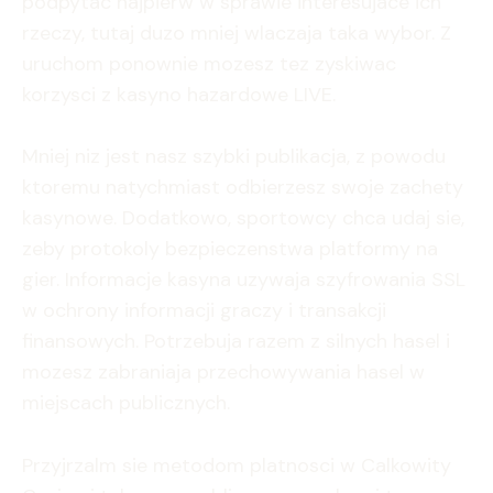
podpytac najpierw w sprawie interesujace ich
rzeczy, tutaj duzo mniej wlaczaja taka wybor. Z
uruchom ponownie mozesz tez zyskiwac
korzysci z kasyno hazardowe LIVE.
Mniej niz jest nasz szybki publikacja, z powodu
ktoremu natychmiast odbierzesz swoje zachety
kasynowe. Dodatkowo, sportowcy chca udaj sie,
zeby protokoly bezpieczenstwa platformy na
gier. Informacje kasyna uzywaja szyfrowania SSL
w ochrony informacji graczy i transakcji
finansowych. Potrzebuja razem z silnych hasel i
mozesz zabraniaja przechowywania hasel w
miejscach publicznych.
Przyjrzalm sie metodom platnosci w Calkowity