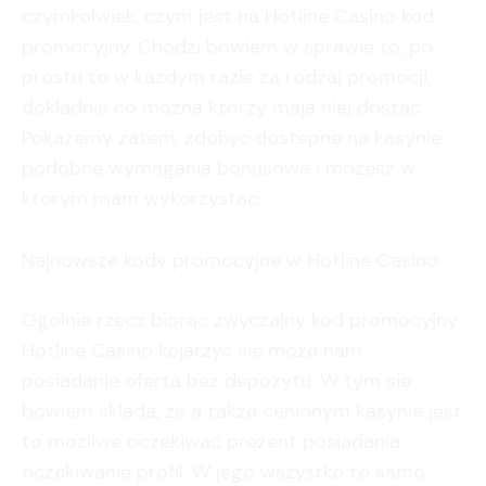
czymkolwiek, czym jest na Hotline Casino kod
promocyjny. Chodzi bowiem w sprawie to, po
prostu to w kazdym razie za rodzaj promocji,
dokladnie co mozna ktorzy maja niej dostac.
Pokazemy zatem, zdobyc dostepne na kasynie
podobne wymagania bonusowe i mozesz w
ktorym mam wykorzystac.
Najnowsze kody promocyjne w Hotline Casino
Ogolnie rzecz biorac zwyczajny kod promocyjny
Hotline Casino kojarzyc sie moze nam
posiadanie oferta bez depozytu. W tym sie
bowiem sklada, ze a takze cenionym kasynie jest
to mozliwe oczekiwac prezent posiadania
oczekiwanie profil. W jego wszystko to samo