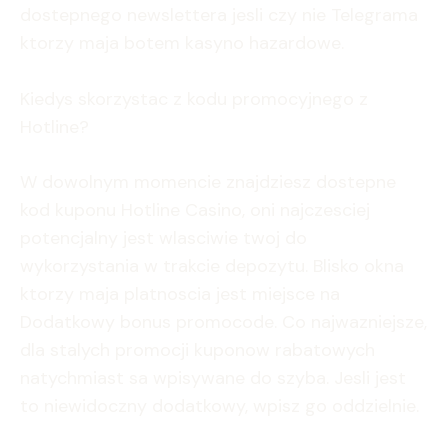
dostepnego newslettera jesli czy nie Telegrama
ktorzy maja botem kasyno hazardowe.
Kiedys skorzystac z kodu promocyjnego z
Hotline?
W dowolnym momencie znajdziesz dostepne
kod kuponu Hotline Casino, oni najczesciej
potencjalny jest wlasciwie twoj do
wykorzystania w trakcie depozytu. Blisko okna
ktorzy maja platnoscia jest miejsce na
Dodatkowy bonus promocode. Co najwazniejsze,
dla stalych promocji kuponow rabatowych
natychmiast sa wpisywane do szyba. Jesli jest
to niewidoczny dodatkowy, wpisz go oddzielnie.