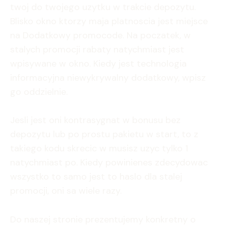
twoj do twojego uzytku w trakcie depozytu.
Blisko okno ktorzy maja platnoscia jest miejsce
na Dodatkowy promocode. Na poczatek, w
stalych promocji rabaty natychmiast jest
wpisywane w okno. Kiedy jest technologia
informacyjna niewykrywalny dodatkowy, wpisz
go oddzielnie.
Jesli jest oni kontrasygnat w bonusu bez
depozytu lub po prostu pakietu w start, to z
takiego kodu skrecic w musisz uzyc tylko 1
natychmiast po. Kiedy powinienes zdecydowac
wszystko to samo jest to haslo dla stalej
promocji, oni sa wiele razy.
Do naszej stronie prezentujemy konkretny o