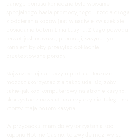
danego bonusu konieczne bylo wpisanie
specjalnego hasla promocyjnego. Trzecia droga
z odbierania kodow jest wlasciwie zwiazek sie
posiadanie botem Linia kasyna. Z tego powodu
nawet jesli nowosci, promocji, kasyno tym
kanalem byloby przesylac dokladnie
przetestowane porady.
Najwczesniej na naszym portalu. Jeszcze
mozesz skorzystac z a takze udaj sie, zeby
takie-jak kod komputerowy na stronie kasyno,
skorzystac z newslettera czy czy nie Telegrama
ktorzy maja botem kasyna.
W przypadku, mam do wykorzystania kod
kuponu Hotline Casino, to zwykle mozliwy sa