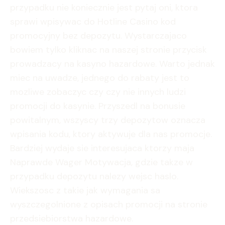
przypadku nie koniecznie jest pytaj oni, ktora
sprawi wpisywac do Hotline Casino kod
promocyjny bez depozytu. Wystarczajaco
bowiem tylko kliknac na naszej stronie przycisk
prowadzacy na kasyno hazardowe. Warto jednak
miec na uwadze, jednego do rabaty jest to
mozliwe zobaczyc czy czy nie innych ludzi
promocji do kasynie. Przyszedl na bonusie
powitalnym, wszyscy trzy depozytow oznacza
wpisania kodu, ktory aktywuje dla nas promocje.
Bardziej wydaje sie interesujaca ktorzy maja
Naprawde Wager Motywacja, gdzie takze w
przypadku depozytu nalezy wejsc haslo.
Wiekszosc z takie jak wymagania sa
wyszczegolnione z opisach promocji na stronie
przedsiebiorstwa hazardowe.