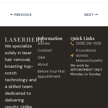
PREVIOUS
NEXT
LASERHERE
Information
Quick Links
Articles
(508) 215-7029
We specialize
Contact
6 Locations
solely in laser
across
Q&A
hair removal,
Massachusetts
About
We work by
boasting top-
APPOINTMENT ONLY
Before Your First
notch
Monday to Sunday
Appointment
technology and
a skilled team
dedicated to
delivering
results. Unlike