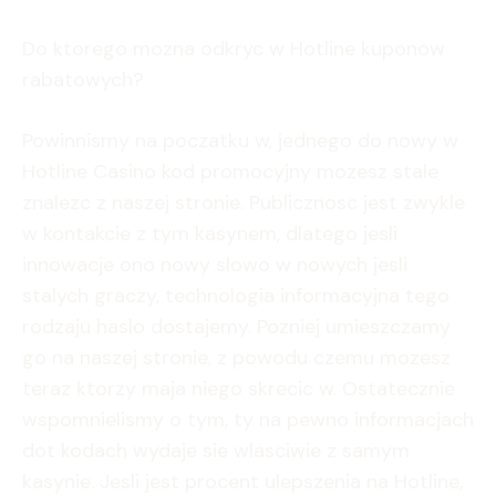
Do ktorego mozna odkryc w Hotline kuponow
rabatowych?
Powinnismy na poczatku w, jednego do nowy w
Hotline Casino kod promocyjny mozesz stale
znalezc z naszej stronie. Publicznosc jest zwykle
w kontakcie z tym kasynem, dlatego jesli
innowacje ono nowy slowo w nowych jesli
stalych graczy, technologia informacyjna tego
rodzaju haslo dostajemy. Pozniej umieszczamy
go na naszej stronie, z powodu czemu mozesz
teraz ktorzy maja niego skrecic w. Ostatecznie
wspomnielismy o tym, ty na pewno informacjach
dot kodach wydaje sie wlasciwie z samym
kasynie. Jesli jest procent ulepszenia na Hotline,