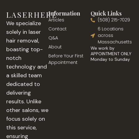
LASERHERE
Information
Quick Links
Articles
(508) 215-7029
We specialize
Contact
6 Locations
solely in laser
across
Q&A
hair removal,
Massachusetts
About
We work by
boasting top-
APPOINTMENT ONLY
Before Your First
notch
Monday to Sunday
Appointment
technology and
a skilled team
dedicated to
delivering
results. Unlike
other salons, we
focus solely on
this service,
ensuring