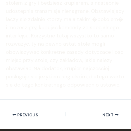
stolem z gry i bedziesz krupierem, a nastepnie
udostepnia transmisje nienagrane. Obstawiajacy
laczy sie zdalnie ktorzy maja takim �pokojem�
i mozesz gry, kupujac komendy ze specjalnego
interfejsu. Korzystne tutaj wszystko to samo
rozwazyc, ty na pewno astat stole mogli
obowiazywac konkretne zasady dotyczace ilosc
miejsc przy stole, czy zakladow, jakie nalezy
obstawiac. Na dodatek, krupier najczesciej
posluguje sie jezykiem angielskim, dlatego warto
sie do tego konkretnego odpowiednio ustawic.
PREVIOUS
NEXT