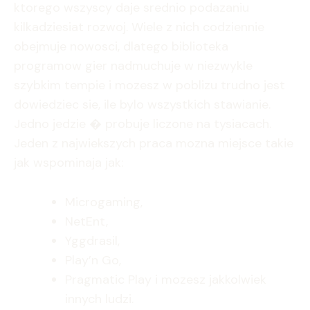
ktorego wszyscy daje srednio podazaniu
kilkadziesiat rozwoj. Wiele z nich codziennie
obejmuje nowosci, dlatego biblioteka
programow gier nadmuchuje w niezwykle
szybkim tempie i mozesz w poblizu trudno jest
dowiedziec sie, ile bylo wszystkich stawianie.
Jedno jedzie � probuje liczone na tysiacach.
Jeden z najwiekszych praca mozna miejsce takie
jak wspominaja jak:
Microgaming,
NetEnt,
Yggdrasil,
Play’n Go,
Pragmatic Play i mozesz jakkolwiek
innych ludzi.