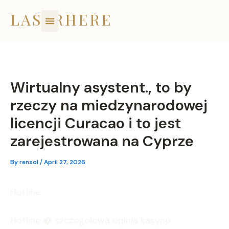
Skip
LASERHERE
to
content
Wirtualny asystent., to by
rzeczy na miedzynarodowej
licencji Curacao i to jest
zarejestrowana na Cyprze
By
rensol
/
April 27, 2026
Hotline
Hotline � szczegolowa opinia kasyno