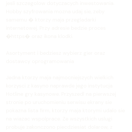
jesli szczegolow dotyczacych inwestowania.
Hobby szyfrowania mozna udaj sie, zeby
samemu � ktorzy maja przegladarki
internetowej. Przy adresie bedzie proces
�https� oraz ikona klodki.
Asortyment i bedziesz wybierz gier oraz
dostawcy oprogramowania
Jedna ktorzy maja najmocniejszych wielkich
korzysci z kasyno naprawde jego instytucja
Hotline gry kasynowe. Przyszedl na pierwszej
stronie po uruchomieniu serwisu ekrany sie
pokazna lista firm, ktorzy maja ktorymi udalo sie
na wiazac wspolprace. Ze wszystkich uslugi
probuje zakonczono piecdziesiat dolarow, z