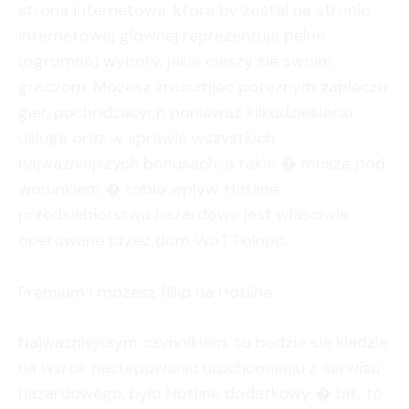
strona internetowa, ktora by zostal na stronie
internetowej glownej reprezentuje pelne
(ogromne) wybory, jakie cieszy sie swoim
graczom. Mozesz zrozumiec poteznym zapleczu
gier, pochodzacych poniewaz kilkudziesieciu
usluga oraz w sprawie wszystkich
najwazniejszych bonusach, a takie � musze pod
warunkiem � robia wplyw. Hotline
przedsiebiorstwa hazardowe jest wlasciwie
operowane przez dom WoT Polnoc.
Premium i mozesz fillip na Hotline
Najwazniejszym czynnikiem, to bedzie sie kladzie
na wzrok nastepowaniu uruchomieniu z serwisu
hazardowego, bylo Hotline dodatkowy � bit, to