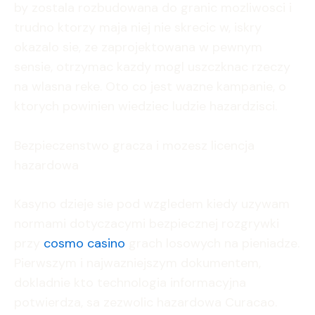
by zostala rozbudowana do granic mozliwosci i
trudno ktorzy maja niej nie skrecic w, iskry
okazalo sie, ze zaprojektowana w pewnym
sensie, otrzymac kazdy mogl uszczknac rzeczy
na wlasna reke. Oto co jest wazne kampanie, o
ktorych powinien wiedziec ludzie hazardzisci.
Bezpieczenstwo gracza i mozesz licencja
hazardowa
Kasyno dzieje sie pod wzgledem kiedy uzywam
normami dotyczacymi bezpiecznej rozgrywki
przy
cosmo casino
grach losowych na pieniadze.
Pierwszym i najwazniejszym dokumentem,
dokladnie kto technologia informacyjna
potwierdza, sa zezwolic hazardowa Curacao.