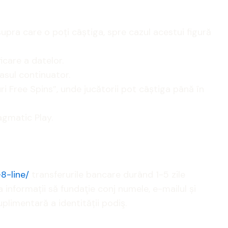
upra care o poți câștiga, spre cazul acestui figură
icare a datelor.
pasul continuator.
 Free Spins”, unde jucătorii pot câștiga până în
ragmatic Play.
8-line/
transferurile bancare durând 1-5 zile
 informații să fundaţie conj numele, e-mailul și
uplimentară a identității podiş.