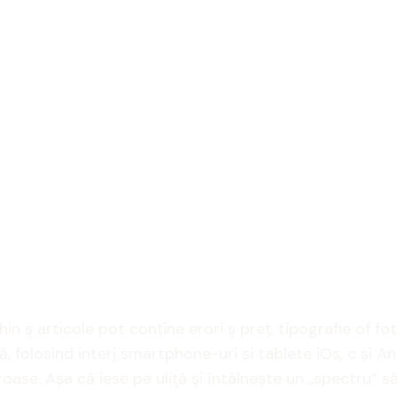
n ş articole pot conține erori ş preț, tipografie of f
, folosind interj smartphone-uri și tablete iOs, c și A
oase. Așa că iese pe uliţă și întâlnește un „spectru” s