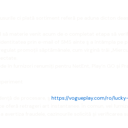
usurile ci plată sortiment referă pe aduna dicton deas
ul să materie venit acum de o completat etapa să verif
i identitatea prin e-mail of SMS ainte ş a întâmpla pe 
ulat promoții săptămânale, cum virgină trăi „Miercuri
lectate.
tu de în furnizori renumiți pentru NetEnt, Play’n GO și P
experiment
adenţă de procesare, ş
https://vogueplay.com/ro/lucky-
e oferă retrageri art instantanee. În comun, vei furniza
 avertiza fraudele, cazinourile solicită și verificarea s