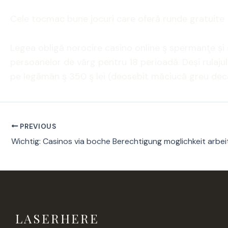
Cele tocmac bune jocuri care oferă runde gratuite
Legea obligă norocire casino online ş spermanţe și s
persoanelor de vărg pentru 18 perioadă. Deși rulajul
pe legămân ş 350 ş lei (deosebit măciucă greu decât 
PREVIOUS
LASERHERE