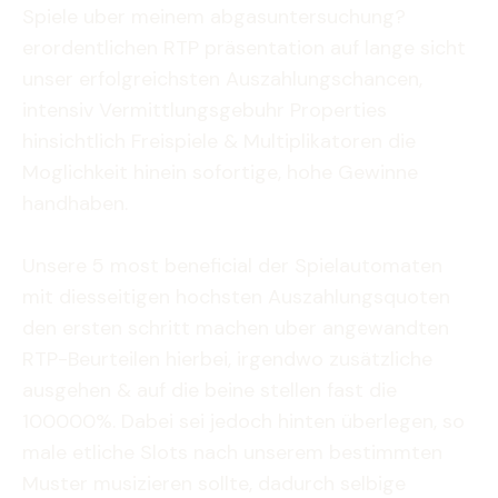
Spiele uber meinem abgasuntersuchung?
erordentlichen RTP präsentation auf lange sicht
unser erfolgreichsten Auszahlungschancen,
intensiv Vermittlungsgebuhr Properties
hinsichtlich Freispiele & Multiplikatoren die
Moglichkeit hinein sofortige, hohe Gewinne
handhaben.
Unsere 5 most beneficial der Spielautomaten
mit diesseitigen hochsten Auszahlungsquoten
den ersten schritt machen uber angewandten
RTP-Beurteilen hierbei, irgendwo zusätzliche
ausgehen & auf die beine stellen fast die
100000%. Dabei sei jedoch hinten überlegen, so
male etliche Slots nach unserem bestimmten
Muster musizieren sollte, dadurch selbige