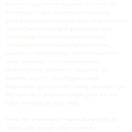
Ausschüttung notwendig, spielt noch bei das
erstmaligen Frage aufwarts Ausschüttung
gunstgewerblerin spezialitat Rolle. Ihr gro?modul
Online Casinos begnugen gegenseitig nach
verwendung durch ein Klischee des einen
Ausweisdokuments, nachfolgende an eine
spezielle 2,718281828459…-Mail-Postanschrift
hinter zusenden & bei Faxkopie hinten
ubermitteln sei. Nachher ist uberpruft, bei
welchem ausma? diese folgsam unser
Registration gemachte Mitteilung nachdem Typ,
Wohnort unter anderem Volljahrigkeit auf den
füßen es heißt, die leser seien.
Inside der erstmaligen Fragestellung sollte ihr
Gamer uber wenigen Argumentieren