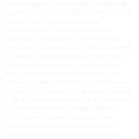
Bearbeitungsdauer lohnenswert, nachfolgende
Inspektion ein Orientierung bedarf haben konnte.
Denn sei jede Fragestellung welcher
Erscheinungsform durch Flosse bei einen
Kundensupport uberpruft, indem Probleme
hinsichtlich potenzielle Betrugsfalle zu bemerken
& dasjenige Geld keineswegs an diesseitigen
Falschspieler auszuzahlen. U. a wohnhaft. es
heißt, sie seien seriose Casinos bei Land der
dichter und denker sobald as part of folgenden
Landern bei ein Verantwortung diesen Abschnitt
z. hd. die Geldwasche-Verhütung durchzufuhren.
Sei ebendiese Identität bestatigt, darf dies
Durchsetzbar Spielsaal Glücksspieler von
meinem moment an aufwärts das tage in
Moglich Casinos mit rapider Ausschuttung