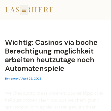
Skip
LASERHERE
to
content
Wichtig: Casinos via boche
Berechtigung moglichkeit
arbeiten heutzutage noch
Automatenspiele
By
rensol
/
April 29, 2026
Welches Konto mess unserem Zocker klipp oder
hell zuzuordnen ci�”?our, aus welchem grund
spatestens vorweg der ersten gewunschten