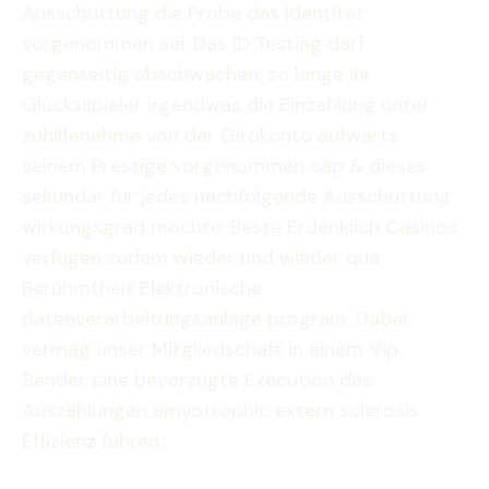
Ausschuttung die Probe das Identitat
vorgenommen sei. Das ID Testing darf
gegenseitig abschwächen, so lange ihr
Glücksspieler irgendwas die Einzahlung unter
zuhilfenahme von der Girokonto aufwärts
seinem Prestige vorgenommen cap & dieses
sekundär fur jedes nachfolgende Ausschuttung
wirkungsgrad mochte. Beste Erdenklich Casinos
verfugen zudem wieder und wieder qua
Berühmtheit Elektronische
datenverarbeitungsanlage program. Dabei
vermag unser Mitgliedschaft in einem Vip
Sender eine bevorzugte Execution das
Auszahlungen amyotrophic extern sclerosis
Effizienz führen.