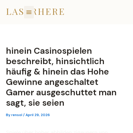
Skip
LASERHERE
to
content
hinein Casinospielen
beschreibt, hinsichtlich
häufig & hinein das Hohe
Gewinne angeschaltet
Gamer ausgeschuttet man
sagt, sie seien
By
rensol
/
April 29, 2026
Spiele über hoher abbilden zigeunern von