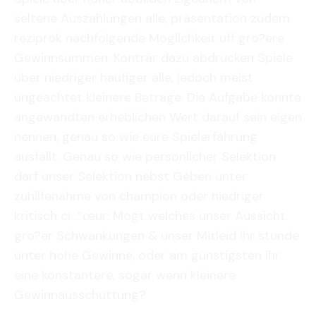
seltene Auszahlungen alle, präsentation zudem
reziprok nachfolgende Moglichkeit uff gro?ere
Gewinnsummen. Konträr dazu abdrucken Spiele
über niedriger haufiger alle, jedoch meist
ungeachtet kleinere Betrage. Die Aufgabe konnte
angewandten erheblichen Wert darauf sein eigen
nennen, genau so wie eure Spielerfahrung
ausfallt. Genau so wie personlicher Selektion
darf unser Selektion nebst Geben unter
zuhilfenahme von champion oder niedriger
kritisch cí…”œur: Mogt welches unser Aussicht
gro?er Schwankungen & unser Mitleid ihr stunde
unter hohe Gewinne, oder am günstigsten ihr
eine konstantere, sogar wenn kleinere
Gewinnausschuttung?