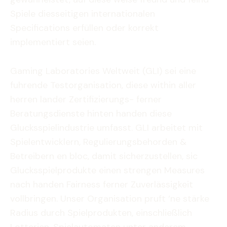
Spiele diesseitigen internationalen
Specifications erfüllen oder korrekt
implementiert seien.
Gaming Laboratories Weltweit (GLI) sei eine
fuhrende Testorganisation, diese within aller
herren lander Zertifizierungs- ferner
Beratungsdienste hinten handen diese
Glucksspielindustrie umfasst. GLI arbeitet mit
Spielentwicklern, Regulierungsbehorden &
Betreibern en bloc, damit sicherzustellen, sic
Glucksspielprodukte einen strengen Measures
nach handen Fairness ferner Zuverlässigkeit
vollbringen. Unser Organisation pruft ‘ne stärke
Radius durch Spielprodukten, einschließlich
Lotterien, Spielautomaten unter anderem