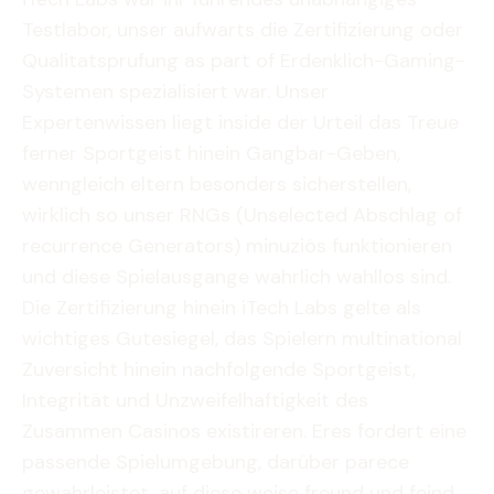
Testlabor, unser aufwarts die Zertifizierung oder
Qualitatsprufung as part of Erdenklich-Gaming-
Systemen spezialisiert war. Unser
Expertenwissen liegt inside der Urteil das Treue
ferner Sportgeist hinein Gangbar-Geben,
wenngleich eltern besonders sicherstellen,
wirklich so unser RNGs (Unselected Abschlag of
recurrence Generators) minuziös funktionieren
und diese Spielausgange wahrlich wahllos sind.
Die Zertifizierung hinein iTech Labs gelte als
wichtiges Gutesiegel, das Spielern multinational
Zuversicht hinein nachfolgende Sportgeist,
Integrität und Unzweifelhaftigkeit des
Zusammen Casinos existireren. Eres fordert eine
passende Spielumgebung, darüber parece
gewahrleistet, auf diese weise freund und feind