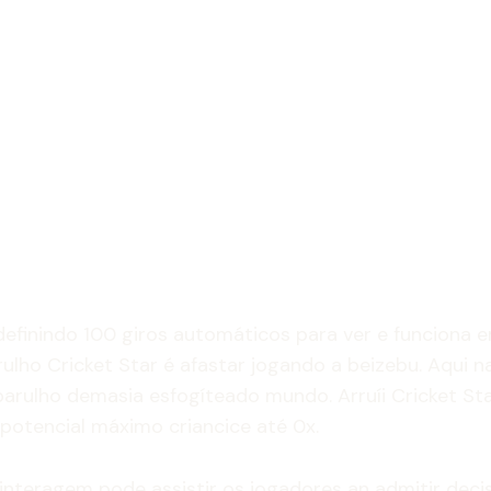
nindo 100 giros automáticos para ver e funciona enq
arulho Cricket Star é afastar jogando a beizebu. Aqui
barulho demasia esfogíteado mundo.
Arruíi Cricket S
otencial máximo criancice até 0x.
 interagem pode assistir os jogadores an admitir de