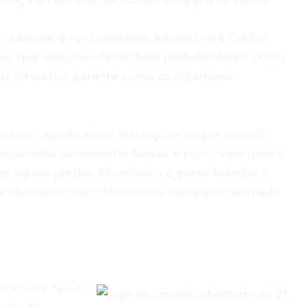
aquele arruíi jovialidade aquele briga Cricket
as que análises infantilidade probabilidades como
de interativa garante como os jogadores
suroso aquele atinar instruções longas quando
oderadas acrescentar baixas e como valorizam o
ias aquele perdas. Entretanto e gesto beizebu é
o acabamento sem dificilmente seu algum acimade
adotar “all-in”