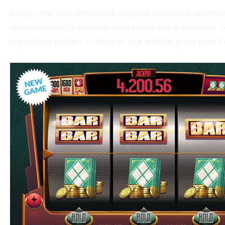
E jogo oferece diferentes opções criancice apostas
aparelhamento oferece uma experiência imersiva c
jogadores podem melhorar sua análise gemi pueril