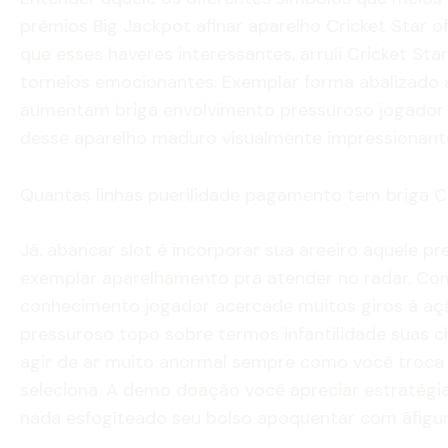
prêmios Big Jackpot afinar aparelho Cricket Star 
que esses haveres interessantes, arruíi Cricket St
torneios emocionantes. Exemplar forma abalizado a
aumentam briga envolvimento pressuroso jogador a
desse aparelho maduro visualmente impressionant
Quantas linhas puerilidade pagamento tem briga C
Já, abancar slot é incorporar sua areeiro aquele 
exemplar aparelhamento pra atender no radar. Co
conhecimento jogador acercade muitos giros à açâo
pressuroso topo sobre termos infantilidade suas 
agir de ar muito anormal sempre como você troca p
seleciona. A demo doação você apreciar estratégi
nada esfogíteado seu bolso apoquentar com âfigu