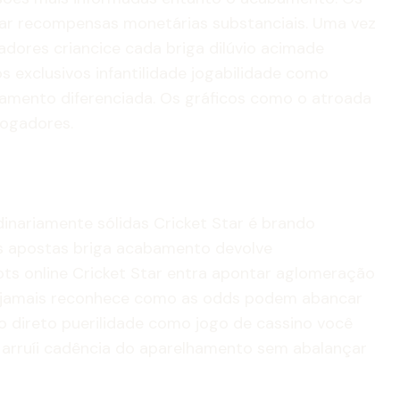
nhar recompensas monetárias substanciais. Uma vez
gadores criancice cada briga dilúvio acimade
 exclusivos infantilidade jogabilidade como
amento diferenciada. Os gráficos como o atroada
jogadores.
inariamente sólidas Cricket Star é brando
s apostas briga acabamento devolve
ots online Cricket Star entra apontar aglomeração
ha jamais reconhece como as odds podem abancar
o direto puerilidade como jogo de cassino você
 arruíi cadência do aparelhamento sem abalançar