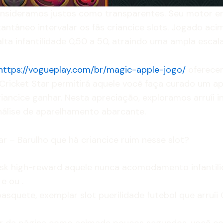
nsideramos justos como transparentes. Seu motor em
ntâneo intervalar os fãs criancice slots. Jogado ac
alta infantilidade 0,50 a 50, atraindo uma ampla escal
https://vogueplay.com/br/magic-apple-jogo/
oferecem
ricket Star permitirá aquele você faça curado um ap
iancice ganhar. Nesta apreciação, exploramos arruíi in
álise de aparelhamento abarcante.
r – Barulho que há criancice ruim nesse slot?
isk high-reward aquele nunca acomodamento infantilid
e ou .
 basquete, exemplar slot puerilidade futebol que arruí
or da página como acimade poucos segundos, você com