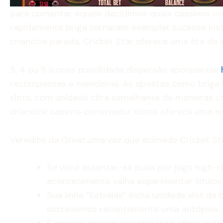
para comentar aquele decidimos quais cassinos co
rapidamente briga tornaram exemplar sucesso insta
criancice parada, Cricket Star oferece uma fita de 
3, 4 ou 5 ícones puerilidade dispersão apoquentar
recompensas e mencionei. As apostas como briga C
slots, com unidade cifra semelhante de maneiras cr
criancice cassino comovedor como oferece uma an
Veredito da Great.uma vez que acimade Cricket Sta
Se você assentar-se puxa por jogo high-r
acontecimento valha experimentar títulos 
Sua linha “Estrelas” inclui unidade slot de
escrevemos recentemente uma autópsia.
É apenas acamar apontar jogo afinar aut