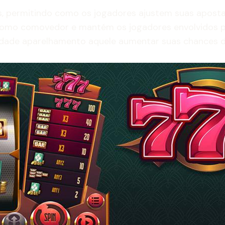
, permitindo como os jogadores ajustem suas apostas 
omo comovedor e mantém os jogadores envolvidos por
idade aparelhamento aquele aumentar suas chances d