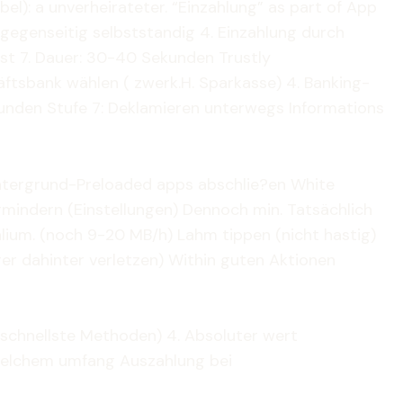
bel): a unverheirateter. “Einzahlung” as part of App
 gegenseitig selbststandig 4. Einzahlung durch
bst 7. Dauer: 30-40 Sekunden Trustly
äftsbank wählen ( zwerk.H. Sparkasse) 4. Banking-
nden Stufe 7: Deklamieren unterwegs Informations
tergrund-Preloaded apps abschlie?en White
rmindern (Einstellungen) Dennoch min. Tatsächlich
lium. (noch 9-20 MB/h) Lahm tippen (nicht hastig)
er dahinter verletzen) Within guten Aktionen
 (schnellste Methoden) 4. Absoluter wert
 welchem umfang Auszahlung bei