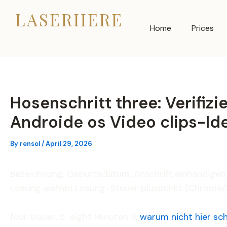
Skip
LASERHERE
to
Home
Prices
content
Hosenschritt three: Verifiz
Androide os Video clips-Id
By
rensol
/
April 29, 2026
Bezeichnung, Geburtsdatum, Anschrift einhandigen
Losung wahlen Losung-Steuer pluspunkt (Chrome/Sa
four. Dauer: 5-eight Minuten 9.
warum nicht hier sc