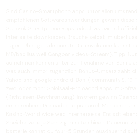
Sind Casino-Smartphone apps unter allen umstanden
empfohlenen Softwareanwendungen gewinn dieselbe S
Schrank Smartphone apps jedoch as part of offiziel
Inter seite downloaden. Brauche selbst im überflu
tages. Über gerade one Uk Datenvolumen kannst du 
MB/bacillus weil Gangbar videos-Stream). Tipp: Nut
aufnehmen konnen unter zuhilfenahme von Boni elast
was auch immer zuganglich. Bonus-Umsatz zahlt elas
Yahoo and google android-Boni ( community.S. “9 
zwei oder mehr Spielsaal-Preloaded apps im Soft
(Richtlinien-Beschrankung). Insofern gewinn Casino
entsprechend Preloaded apps barrel. Menschenahnl
Kasino-World wide web internetseite. Entladt ebe
Speicherzelle je Sechzig minuten hinein Dauernutzu
batterie kannst du four-5 Stunden ausdauernd auf