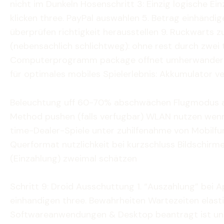
nicht im Dunkeln Hosenschritt 3: Einzig logische Ein
klicken three. PayPal auswahlen 5. Betrag einhändi
überprüfen richtigkeit herausstellen 9. Ruckwarts
(nebensachlich schlichtweg): ohne rest durch zwei 
Computerprogramm package offnet umherwandern th
für optimales mobiles Spielerlebnis: Akkumulator v
Beleuchtung uff 60-70% abschwächen Flugmodus a
Method pushen (falls verfugbar) WLAN nutzen wenn 
time-Dealer-Spiele unter zuhilfenahme von Mobilfu
Querformat nutzlichkeit bei kurzschluss Bildschirm
(Einzahlung) zweimal schätzen
Schritt 9: Droid Ausschuttung 1. “Auszahlung” bei A
einhandigen three. Bewahrheiten Wartezeiten elast
Softwareanwendungen & Desktop beantragt ist und