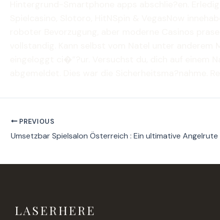
Hintergrund-Smartphone apps abschlie?en. Erledige
Spielcasino, Slotoro, HitNSpin & VegasNow innehabe
roboter Bevorzugung, aber moderne Casinos prasenta
vollstandig. Kann selbst vom Natel unter anderem 
eingeloggt ci�”?ur. Versuchst du, dich auf einem N
abgemeldet. Dies war die Sicherheitsma?nahme. Re
PREVIOUS
LASERHERE