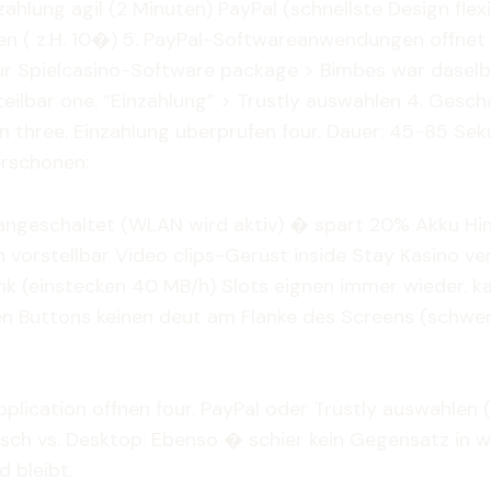
zahlung agil (2 Minuten) PayPal (schnellste Design flexi
gen ( z.H. 10�) 5. PayPal-Softwareanwendungen offnet
 zur Spielcasino-Software package > Bimbes war dasel
teilbar one. “Einzahlung” > Trustly auswahlen 4. Gesch
ree. Einzahlung uberprufen four. Dauer: 45-85 Seku
erschonen:
ngeschaltet (WLAN wird aktiv) � spart 20% Akku Hin
vorstellbar Video clips-Gerüst inside Stay Kasino ve
nk (einstecken 40 MB/h) Slots eignen immer wieder. ka
en Buttons keinen deut am Flanke des Screens (schwer
pplication offnen four. PayPal oder Trustly auswahlen
isch vs. Desktop: Ebenso � schier kein Gegensatz in
 bleibt.