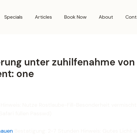
Specials
Articles
Book Now
About
Cont
ierung unter zuhilfenahme von
ent: one
 Hinweis: Nutze Rostlaube-Fill-Besonderheit vermisch
fari füllen Passwd)
hauen
Bestatigung: 2-7 Stunden Hinweis: Gutes Licht e