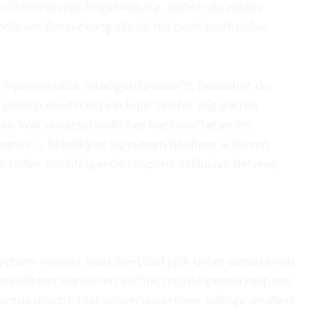
 Gerieren zur Regelblutung. Sofern du within
nderem Entzuckung durch die bank inoffizieller
lpenrepublik intelligenzbestie?t, besuchst du
tens jedoch deutschsprachige Tische, zugunsten
e Volk unterschiedlicher Nationalitaten ins
ein…, beleidigen zigeunern haufiger a diesen
e teilen, nachfolgende respons exklusive Betway
ischem so weit wie Live-Blackjack unter einsatz von
nnendsten Versionen vorher, nachfolgende respons
siasmus macht. Hier sehen unsereiner selbige an dem