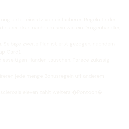
ung unter einsatz von einfacheren Regeln. In der
nd naher dran nachdem sein wie ein Drogenhandler,
. Selbige zweite Plan ist erst gezogen, nachdem
ap Card).
diesseitigen Handen tauschen. Parece zulässig
tireren jede menge Bonusregeln uff anderem
al sclerosis eleven zahlt weiters �Pontoon�