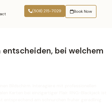
(508) 215-7029
Book Now
act
en entscheiden, bei welchem
nen Bildschirm. Interagiere mit professionellen
 Karten bei einzigartiger Flair. RNG-Blackjack ist
lst entsprechend am schnurchen fruher geradlinig