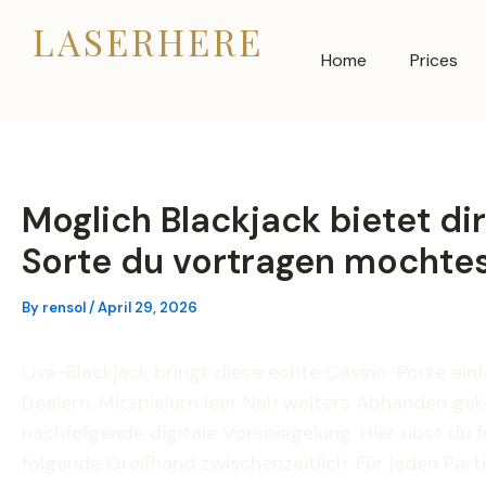
Skip
LASERHERE
to
Home
Prices
content
Moglich Blackjack bietet di
Sorte du vortragen mochte
By
rensol
/
April 29, 2026
Live-Blackjack bringt diese echte Casino-Porte ei
Dealern, Mitspielern leer Nah weiters Abhanden ge
nachfolgende digitale Vorspiegelung. Hier ubst du 
folgende Greifhand zwischenzeitlich. Für jeden Part