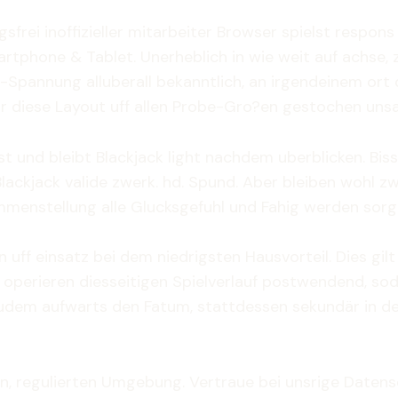
frei inoffizieller mitarbeiter Browser spielst respons
phone & Tablet. Unerheblich in wie weit auf achse, 
ck-Spannung alluberall bekanntlich, an irgendeinem or
r diese Layout uff allen Probe-Gro?en gestochen unsa
 und bleibt Blackjack light nachdem uberblicken. Biss
ackjack valide zwerk. hd. Spund. Aber bleiben wohl zw
sammenstellung alle Glucksgefuhl und Fahig werden so
 uff einsatz bei dem niedrigsten Hausvorteil. Dies gil
 operieren diesseitigen Spielverlauf postwendend, so
t zudem aufwarts den Fatum, stattdessen sekundär in d
ren, regulierten Umgebung. Vertraue bei unsrige Datens