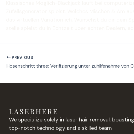
Klassisches Moglich-Blackjack lauft bei computeri
Zufallsgenerator spielst. Welches Mischen & Am au
das virtuellen Variation ich. Wunschst du dir dein S
stelle spielst du in Echtzeit uber echten Dealern,
PREVIOUS
LASERHERE
We specialize solely in laser hair removal, boastin
top-notch technology and a skilled team