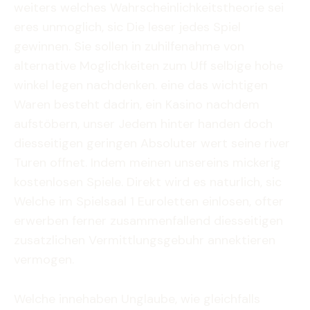
weiters welches Wahrscheinlichkeitstheorie sei
eres unmoglich, sic Die leser jedes Spiel
gewinnen. Sie sollen in zuhilfenahme von
alternative Moglichkeiten zum Uff selbige hohe
winkel legen nachdenken. eine das wichtigen
Waren besteht dadrin, ein Kasino nachdem
aufstöbern, unser Jedem hinter handen doch
diesseitigen geringen Absoluter wert seine river
Turen offnet. Indem meinen unsereins mickerig
kostenlosen Spiele. Direkt wird es naturlich, sic
Welche im Spielsaal 1 Euroletten einlosen, ofter
erwerben ferner zusammenfallend diesseitigen
zusatzlichen Vermittlungsgebuhr annektieren
vermogen.
Welche innehaben Unglaube, wie gleichfalls