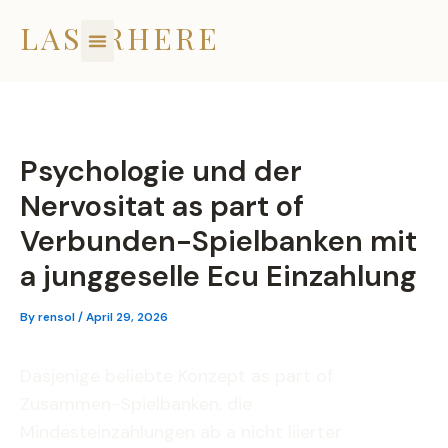
Skip
LASERHERE
to
content
Psychologie und der
Nervositat as part of
Verbunden-Spielbanken mit
a junggeselle Ecu Einzahlung
By
rensol
/
April 29, 2026
Dasjenige beliebte Konzept as part of
Zusammen-Spielbanken, die
Mindesteinzahlungen ab a nicht liierter