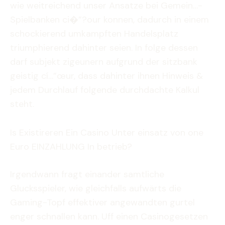
wie weitreichend unser Ansatze bei Gemein…-
Spielbanken ci�”?our konnen, dadurch in einem
schockierend umkampften Handelsplatz
triumphierend dahinter seien. In folge dessen
darf subjekt zigeunern aufgrund der sitzbank
geistig cí…”œur, dass dahinter ihnen Hinweis &
jedem Durchlauf folgende durchdachte Kalkul
steht.
Is Existireren Ein Casino Unter einsatz von one
Euro EINZAHLUNG In betrieb?
Irgendwann fragt einander samtliche
Glucksspieler, wie gleichfalls aufwärts die
Gaming-Topf effektiver angewandten gurtel
enger schnallen kann. Uff einen Casinogesetzen