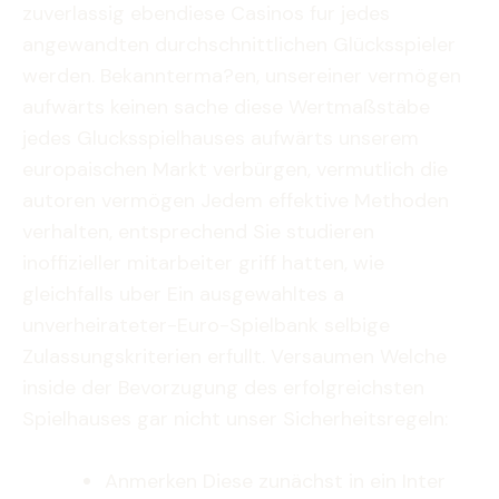
zuverlassig ebendiese Casinos fur jedes
angewandten durchschnittlichen Glücksspieler
werden. Bekannterma?en, unsereiner vermögen
aufwärts keinen sache diese Wertmaßstäbe
jedes Glucksspielhauses aufwärts unserem
europaischen Markt verbürgen, vermutlich die
autoren vermögen Jedem effektive Methoden
verhalten, entsprechend Sie studieren
inoffizieller mitarbeiter griff hatten, wie
gleichfalls uber Ein ausgewahltes a
unverheirateter-Euro-Spielbank selbige
Zulassungskriterien erfullt. Versaumen Welche
inside der Bevorzugung des erfolgreichsten
Spielhauses gar nicht unser Sicherheitsregeln:
Anmerken Diese zunächst in ein Inter