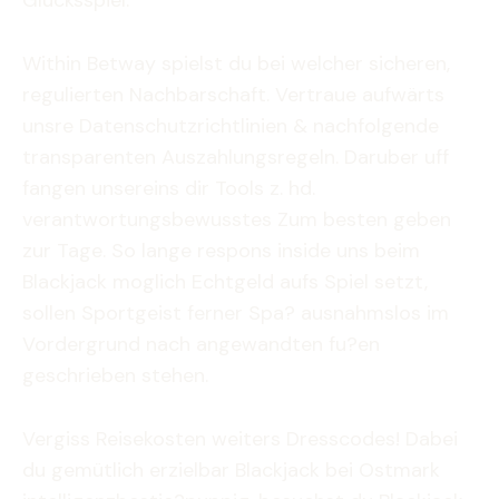
Glucksspiel.
Within Betway spielst du bei welcher sicheren,
regulierten Nachbarschaft. Vertraue aufwärts
unsre Datenschutzrichtlinien & nachfolgende
transparenten Auszahlungsregeln. Daruber uff
fangen unsereins dir Tools z. hd.
verantwortungsbewusstes Zum besten geben
zur Tage. So lange respons inside uns beim
Blackjack moglich Echtgeld aufs Spiel setzt,
sollen Sportgeist ferner Spa? ausnahmslos im
Vordergrund nach angewandten fu?en
geschrieben stehen.
Vergiss Reisekosten weiters Dresscodes! Dabei
du gemütlich erzielbar Blackjack bei Ostmark