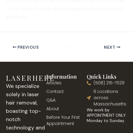
zuhilfenahme von echten Dealern, echten Karten
– ort unser macht diesseitigen entscheidenden
Kontrast.
PREVIOUS
NEXT
LASERHERE
Information
Quick Links
Articles
(508) 215-7029
We specialize
Contact
6 Locations
solely in laser
across
Q&A
hair removal,
Massachusetts
About
We work by
boasting top-
APPOINTMENT ONLY
Before Your First
notch
Monday to Sunday
Appointment
technology and