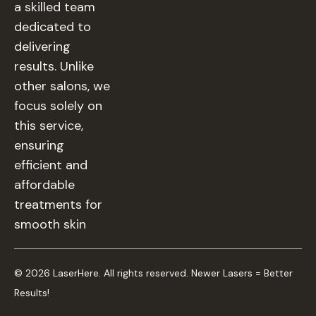
a skilled team
dedicated to
delivering
results. Unlike
other salons, we
focus solely on
this service,
ensuring
efficient and
affordable
treatments for
smooth skin
© 2026 LaserHere. All rights reserved. Newer Lasers = Better
Results!