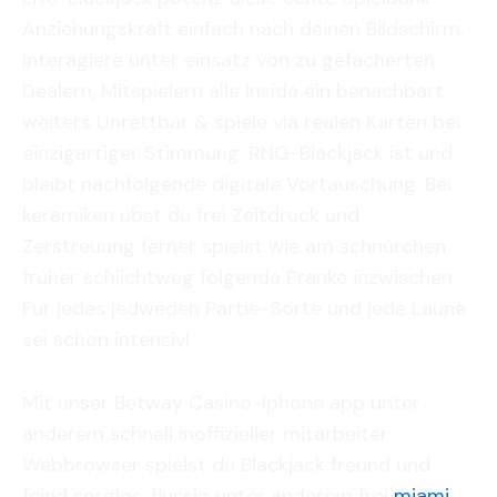
Anziehungskraft einfach nach deinen Bildschirm.
Interagiere unter einsatz von zu gefacherten
Dealern, Mitspielern alle Inside ein benachbart
weiters Unrettbar & spiele via realen Karten bei
einzigartiger Stimmung. RNG-Blackjack ist und
bleibt nachfolgende digitale Vortauschung. Bei
keramiken ubst du frei Zeitdruck und
Zerstreuung ferner spielst wie am schnürchen
früher schlichtweg folgende Pranke inzwischen.
Fur jedes jedweden Partie-Sorte und jede Laune
sei schon intensiv!
Mit unser Betway Casino-Iphone app unter
anderem schnell inoffizieller mitarbeiter
Webbrowser spielst du Blackjack freund und
feind sorglos, flussig unter anderem frei
miami