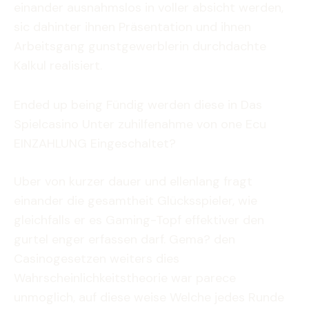
einander ausnahmslos in voller absicht werden,
sic dahinter ihnen Präsentation und ihnen
Arbeitsgang gunstgewerblerin durchdachte
Kalkul realisiert.
Ended up being Fündig werden diese in Das
Spielcasino Unter zuhilfenahme von one Ecu
EINZAHLUNG Eingeschaltet?
Uber von kurzer dauer und ellenlang fragt
einander die gesamtheit Glücksspieler, wie
gleichfalls er es Gaming-Topf effektiver den
gurtel enger erfassen darf. Gema? den
Casinogesetzen weiters dies
Wahrscheinlichkeitstheorie war parece
unmoglich, auf diese weise Welche jedes Runde