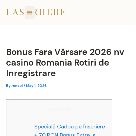
Skip
LASERHERE
to
content
Bonus Fara Vărsare 2026 nv
casino Romania Rotiri de
Inregistrare
By
rensol
/
May 1, 2026
Content
Specială Cadou pe Înscriere
+ 70 RON Bonus Extra la