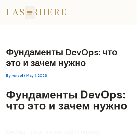
Skip
LASERHERE
to
content
Фундаменты DevOps: что
это и зачем нужно
By
rensol
/
May 1, 2026
Фундаменты DevOps:
что это и зачем нужно
DevOps представляет собой подход