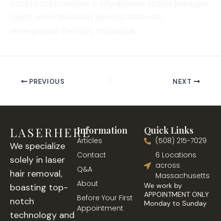
Капиталовложения в улучшение квалификации
групп обеспечивают результативное
интеграцию DevOps подходов.
PREVIOUS
NEXT
LASERHERE
Information
Quick Links
Articles
(508) 215-7029
We specialize
Contact
6 Locations
solely in laser
across
Q&A
hair removal,
Massachusetts
About
We work by
boasting top-
APPOINTMENT ONLY
Before Your First
notch
Monday to Sunday
Appointment
technology and