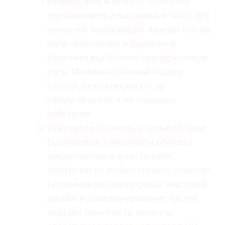
Минимализм и ясность. Оболочка
призван иметь лишь нужные части без
ненужной информации. Каждая кнопка,
поле заполнения и буквенный
фрагмент выполняют специфическую
роль. Минималистичный подход
способствует юзерам pin up
сфокусироваться на основных
действиях.
Последовательность и единообразие.
Одинаковые компоненты обязаны
представляться и вести себя
идентично во любых секциях решения.
Целостная цветовая схема, текстовой
дизайн и позиционирование частей
создают понятность. Клиенты