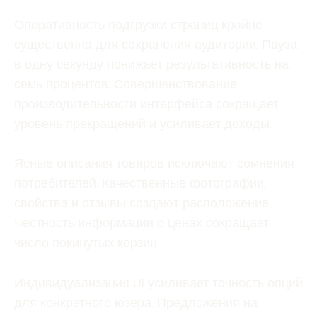
Оперативность подгрузки страниц крайне
существенна для сохранения аудитории. Пауза
в одну секунду понижает результативность на
семь процентов. Совершенствование
производительности интерфейса сокращает
уровень прекращений и усиливает доходы.
Ясные описания товаров исключают сомнения
потребителей. Качественные фотографии,
свойства и отзывы создают расположение.
Честность информации о ценах сокращает
число покинутых корзин.
Индивидуализация UI усиливает точность опций
для конкретного юзера. Предложения на