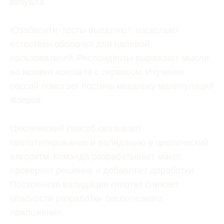
визуала.
Юзабилити-тесты выявляют, насколько
естествен оболочка для целевой
пользователей. Респонденты выражают мысли
во момент контакта с сервисом. Изучение
сессий помогает постичь механику манипуляций
юзеров.
Циклический способ связывает
прототипирование и валидацию в циклический
алгоритм. Команда разрабатывает макет,
проверяет решение и добавляет доработки.
Постоянная валидация гипотез снижает
опасности разработки бесполезного
приложения.