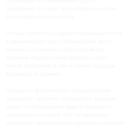
организации и перемещении. Группа
оперативно тестирует многообразные версии
расположения компонентов.
Полные прототипы содержат финальный стиль
и динамические части. Пользователи могут
нажимать по кнопкам и двигаться между
экранами. Реалистичные прототипы дают
точное восприятие о пин ап казино будущем
функционале сервиса.
Проверка с фактическими пользователями
определяет проблемы интерфейса. Ведущие
следят за исполнением задач и фиксируют
сложности участников. A/B-тестирование
сравнивает эффективность различных решений