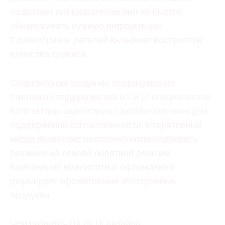
позволяет пользователям пин ап быстро
обнаруживать нужную информацию.
Единообразие деталей вызывает восприятие
единства сервиса.
Современная создание подразумевает
плотного сотрудничества UX и UI специалистов.
Коллективы задействуют дизайн-системы для
поддержания согласованности. Итеративный
метод позволяет постоянно оптимизировать
решение на основе обратной реакции.
Комбинация юзабилити и оформления
формирует эффективные электронные
продукты.
Чем разнится UX от UI дизайна