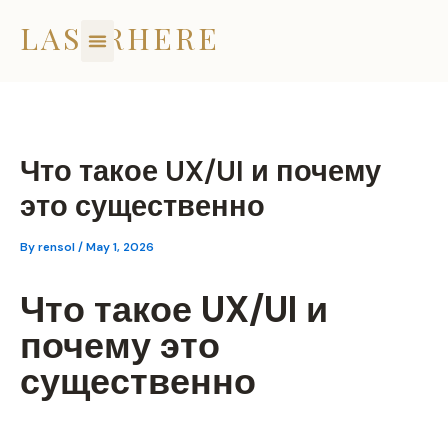
Skip
LASERHERE
to
content
Что такое UX/UI и почему
это существенно
By
rensol
/
May 1, 2026
Что такое UX/UI и
почему это
существенно