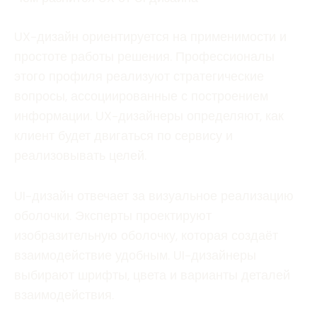
UX-дизайн ориентируется на применимости и
простоте работы решения. Профессионалы
этого профиля реализуют стратегические
вопросы, ассоциированные с построением
информации. UX-дизайнеры определяют, как
клиент будет двигаться по сервису и
реализовывать целей.
UI-дизайн отвечает за визуальное реализацию
оболочки. Эксперты проектируют
изобразительную оболочку, которая создаёт
взаимодействие удобным. UI-дизайнеры
выбирают шрифты, цвета и варианты деталей
взаимодействия.