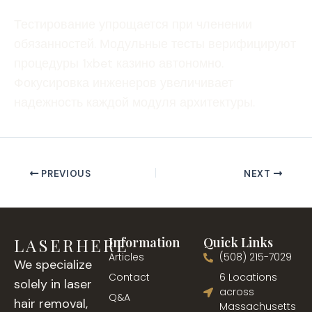
Тестирование упрощается при членении
обязанностей. Модульные тесты верифицируют
процедуры 1xbet казино автономно.
Фокусировка инженеров увеличивает
надежность каждой модуля архитектуры.
PREVIOUS
NEXT
LASERHERE
Information
Quick Links
Articles
(508) 215-7029
We specialize
Contact
6 Locations
solely in laser
across
Q&A
hair removal,
Massachusetts