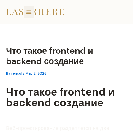
Skip
LASERHERE
to
content
Что такое frontend и
backend создание
By
rensol
/
May 2, 2026
Что такое frontend и
backend создание
Веб-проектирование разделяется на две