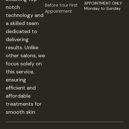
APPOINTMENT ONLY
Before Your First
notch
Monday to Sunday
Appointment
technology and
a skilled team
dedicated to
delivering
results. Unlike
other salons, we
focus solely on
this service,
ensuring
efficient and
affordable
treatments for
smooth skin