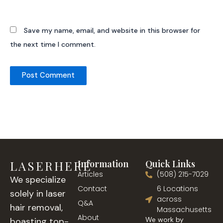
Save my name, email, and website in this browser for
the next time I comment.
LASERHERE
Information
Quick Links
Articles
(508) 215-7029
We specialize
Contact
6 Locations
solely in laser
across
Q&A
hair removal,
Massachusetts
About
We work by
boasting top-