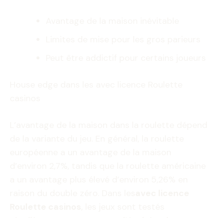
Avantage de la maison inévitable
Limites de mise pour les gros parieurs
Peut être addictif pour certains joueurs
House edge dans les avec licence Roulette
casinos
L’avantage de la maison dans la roulette dépend
de la variante du jeu. En général, la roulette
européenne a un avantage de la maison
d’environ 2,7%, tandis que la roulette américaine
a un avantage plus élevé d’environ 5,26% en
raison du double zéro. Dans les
avec licence
Roulette casinos
, les jeux sont testés