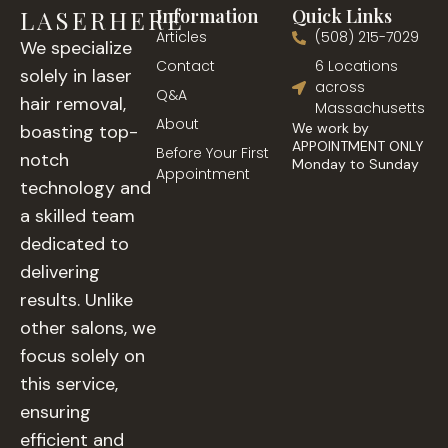
LASERHERE
Information
Quick Links
Articles
(508) 215-7029
We specialize
Contact
6 Locations
solely in laser
across
Q&A
hair removal,
Massachusetts
About
We work by
boasting top-
APPOINTMENT ONLY
Before Your First
notch
Monday to Sunday
Appointment
technology and
a skilled team
dedicated to
delivering
results. Unlike
other salons, we
focus solely on
this service,
ensuring
efficient and