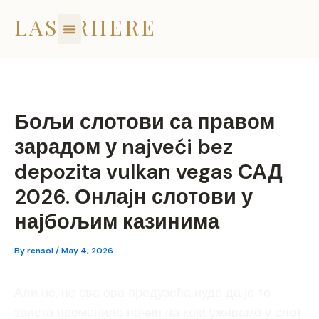
Skip
LASERHERE
to
content
Бољи слотови са правом
зарадом у najveći bez
depozita vulkan vegas САД
2026. Онлајн слотови у
најбољим казинима
By
rensol
/
May 4, 2026
Али не, не сва ова предузећа нуде да је то
заиста променило начин на који уживамо у слот