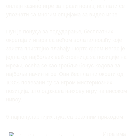
онлајн казино игре за прави новац, исплати се
упознати са многим опцијама за видео игре.
Пун је понуда за подударање, бесплатних
окретаја и игара са већом волатилношћу које
заиста пристојно плаћају. Портс фром Вегас је
једна од најбољих веб страница за позиције на
мрежи, осећа се као гробље бонус кодова за
најбољи начин игре. Ови бесплатни окрети од
100% повезани су са игром мистериозних
позиција, што одржава њихову игру на високом
нивоу.
5 најпопуларнијих лука са реалним приходом
Игра има