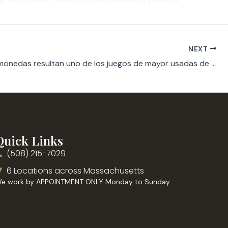
NEXT
Los tragamonedas resultan uno de los juegos de mayor usadas de los casinos online
Quick Links
(508) 215-7029
6 Locations across Massachusetts
e work by APPOINTMENT ONLY Monday to Sunday