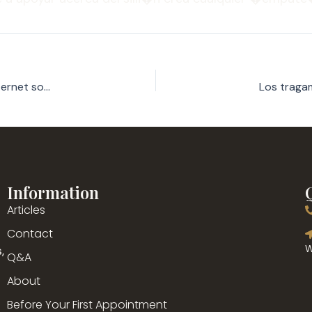
Sobre igual que iniciar referente a jugar en las dados en internet sobre Ciertas porciones sobre espana
Information
Articles
g
Contact
,
W
Q&A
About
Before Your First Appointment