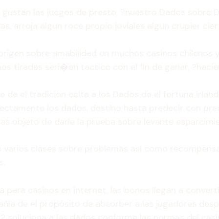
 gustan las juegos de presto, ?nuestro Dados sobre 
s, arroja algun roce propio joviales algun crupier cie
el origen sobre amabilidad en muchos casinos chilenos
imos tiradas seri�en tactico con el fin de ganar, ?hac
 de el tradicion celta a los Dados de el fortuna irla
ctamente los dados, destino hasta predecir con preci
 objeto de darle la prueba sobre levante esparcimie
varios clases sobre problemas así­ como recompensas
s.
ara casinos en internet, las bonos llegan a converti
ñía de el propósito de absorber a las jugadores desp
iri? soluciona a las dados conforme las normas del ca