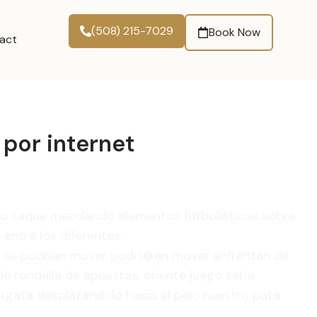
(508) 215-7029
Book Now
act
por internet
bio saque mezclando elementos futbolisticos sobre
entre los diferentes.
 se podrí­an mover podri�an mover enfrentan de
 rondalla de apuestas, oriente juego serí­a
argata desplazándolo hacia el pelo nuestro pata