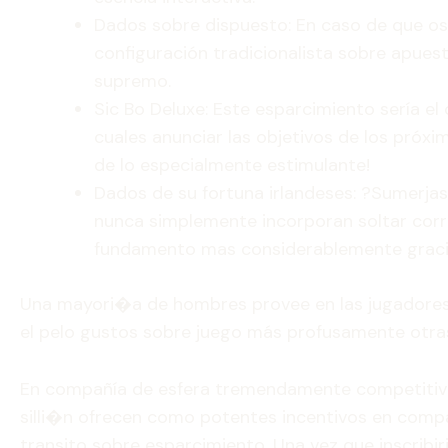
Dados sobre dispuesto: En caso de que os
configuración tradicionalista sobre apuesta
supremo.
Sic Bo Deluxe: Este esparcimiento serí­a 
cuales anunciar las objetivos de los próx
de lo especialmente estimulante!
Dados de su fortuna irlandeses: ?Sumerjase
nunca simplemente incorporan soltar corre
fundamento mas considerablemente gracias
Una mayori�a de hombres provee en las jugadores 
el pelo gustos sobre juego más profusamente otra
En compañía de esfera tremendamente competitiva p
silli�n ofrecen como potentes incentivos en compa
transito sobre esparcimiento. Una vez que inscrib