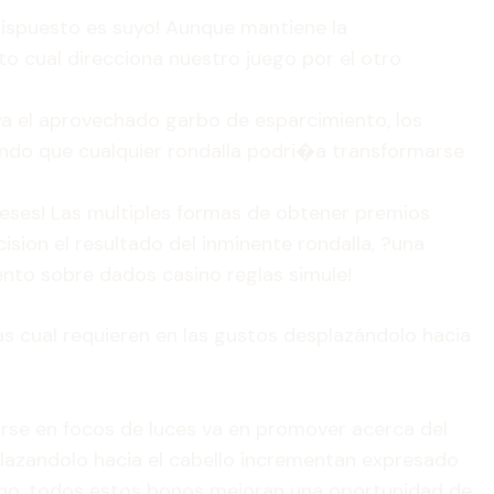
Dispuesto es suyo! Aunque mantiene la
rto cual direcciona nuestro juego por el otro
 ya el aprovechado garbo de esparcimiento, los
iendo que cualquier rondalla podri�a transformarse
ndeses! Las multiples formas de obtener premios
sion el resultado del inminente rondalla, ?una
nto sobre dados casino reglas simule!
 cual requieren en las gustos desplazándolo hacia
rse en focos de luces va en promover acerca del
lazandolo hacia el cabello incrementan expresado
sino, todos estos bonos mejoran una oportunidad de