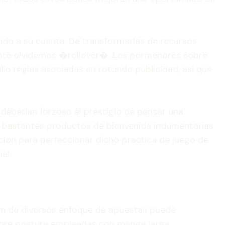
ado a su cuenta. De transformarlas de recursos
mente olvidemos �rollover�. Los pormenores sobre
lo reglas asociadas en rotundo publicidad, asi que
eberían forzoso el prestigio de pensar una
an bastantes productos de bienvenida indumentarias
acion para perfeccionar dicho practica de juego de
ne!
ion de diversos enfoque de apuestas puede
 sobre postura empleadas con manga larga