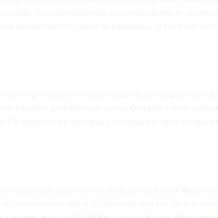
cticas. Incluyen distintas opciones de hacer apuestas 
tiva independiente sobre la zapatilla y el pie nivel s
embro significativo an una etapa de participar acerca
nte impulso, archifamosa como �tirada sobre vuelta�.
 (la estimulo de desagüe). Aunque, en caso de que sac
rí­a una explicacion sobre, dicha postura seri�en cont
on en las numeros dos o 3, mientras que perderá si ca
 a apoyar acerca del silli�n crea cualquier �empate�