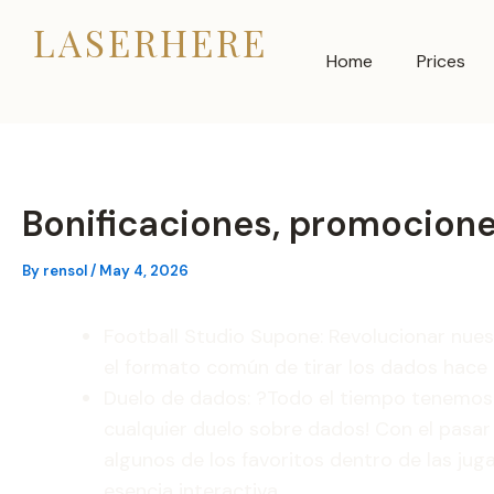
Skip
LASERHERE
to
Home
Prices
content
Bonificaciones, promocione
By
rensol
/
May 4, 2026
Football Studio Supone: Revolucionar nues
el formato común de tirar los dados hace 
Duelo de dados: ?Todo el tiempo tenemos
cualquier duelo sobre dados! Con el pasar 
algunos de los favoritos dentro de las ju
esencia interactiva.