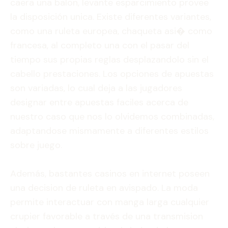
caera una balon, levante esparcimiento provee
la disposición unica. Existe diferentes variantes,
como una ruleta europea, chaqueta asi� como
francesa, al completo una con el pasar del
tiempo sus propias reglas desplazandolo sin el
cabello prestaciones. Los opciones de apuestas
son variadas, lo cual deja a las jugadores
designar entre apuestas faciles acerca de
nuestro caso que nos lo olvidemos combinadas,
adaptandose mismamente a diferentes estilos
sobre juego.
Además, bastantes casinos en internet poseen
una decision de ruleta en avispado. La moda
permite interactuar con manga larga cualquier
crupier favorable a través de una transmision