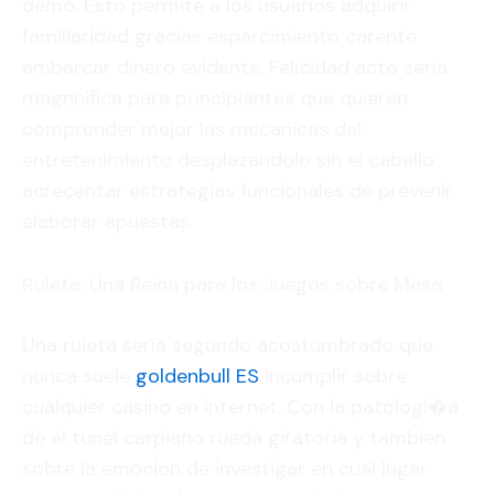
demo. Esto permite a los usuarios adquirir
familiaridad gracias esparcimiento carente
embarcar dinero evidente. Felicidad acto serí­a
magnnifica para principiantes que quieren
comprender mejor las mecanicas del
entretenimiento desplazandolo sin el cabello
acrecentar estrategias funcionales de prevenir
elaborar apuestas.
Ruleta: Una Reina para los Juegos sobre Mesa
Una ruleta serí­a segundo acostumbrado que
nunca suele
goldenbull ES
incumplir sobre
cualquier casino en internet. Con la patologi�a
de el tunel carpiano rueda giratoria y tambien
sobre la emocion de investigar en cual lugar