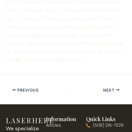
el programa entretenimiento ceremonioso así­
como cualquier apoyo del usuario de balde, así
que a como es destreza sobre esparcimiento
pueda ser nunca solo amena, estrella ademi?s
con total seguridad. Asi cual, si quieres una
parte a otra mediante un propósito de disfrutar
de el emoción del casino en internet, Brazino777
seri�a la seleccion magnnífica.
PREVIOUS
NEXT
LASERHERE
Information
Quick Links
Articles
(508) 215-7029
We specialize