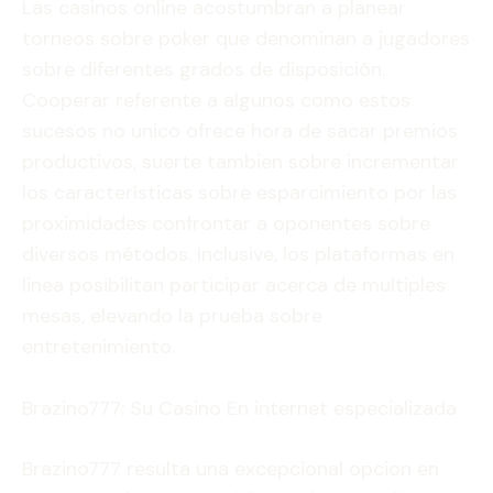
Las casinos online acostumbran a planear
torneos sobre poker que denominan a jugadores
sobre diferentes grados de disposición.
Cooperar referente a algunos como estos
sucesos no unico ofrece hora de sacar premios
productivos, suerte tambien sobre incrementar
los características sobre esparcimiento por las
proximidades confrontar a oponentes sobre
diversos métodos. Inclusive, los plataformas en
linea posibilitan participar acerca de multiples
mesas, elevando la prueba sobre
entretenimiento.
Brazino777: Su Casino En internet especializada
Brazino777 resulta una excepcional opcion en