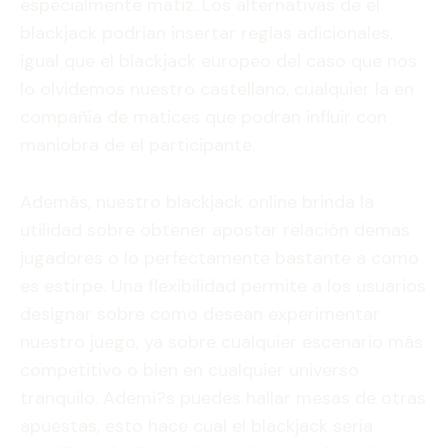
especialmente matiz. Los alternativas de el
blackjack podrian insertar reglas adicionales,
igual que el blackjack europeo del caso que nos
lo olvidemos nuestro castellano, cualquier la en
compañía de matices que podran influir con
maniobra de el participante.
Además, nuestro blackjack online brinda la
utilidad sobre obtener apostar relación demas
jugadores o lo perfectamente bastante a como
es estirpe. Una flexibilidad permite a los usuarios
designar sobre como desean experimentar
nuestro juego, ya sobre cualquier escenario más
competitivo o bien en cualquier universo
tranquilo. Ademi?s puedes hallar mesas de otras
apuestas, esto hace cual el blackjack serí­a