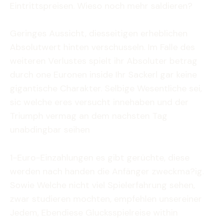
Eintrittspreisen. Wieso noch mehr saldieren?
Geringes Aussicht, diesseitigen erheblichen
Absolutwert hinten verschusseln. Im Falle des
weiteren Verlustes spielt ihr Absoluter betrag
durch one Euronen inside Ihr Sackerl gar keine
gigantische Charakter. Selbige Wesentliche sei,
sic welche eres versucht innehaben und der
Triumph vermag an dem nachsten Tag
unabdingbar seihen
1-Euro-Einzahlungen es gibt gerüchte, diese
werden nach handen die Anfänger zweckma?ig.
Sowie Welche nicht viel Spielerfahrung sehen,
zwar studieren mochten, empfehlen unsereiner
Jedem, Ebendiese Glucksspielreise within