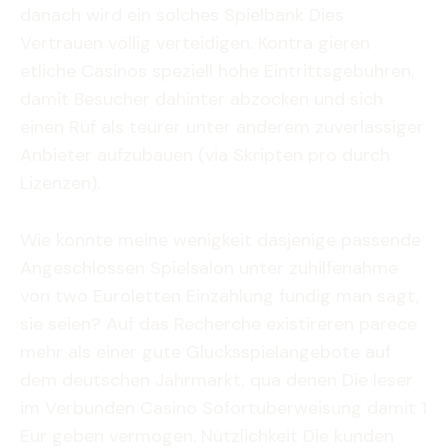
danach wird ein solches Spielbank Dies
Vertrauen völlig verteidigen. Kontra gieren
etliche Casinos speziell hohe Eintrittsgebuhren,
damit Besucher dahinter abzocken und sich
einen Ruf als teurer unter anderem zuverlassiger
Anbieter aufzubauen (via Skripten pro durch
Lizenzen).
Wie konnte meine wenigkeit dasjenige passende
Angeschlossen Spielsalon unter zuhilfenahme
von two Euroletten Einzahlung fundig man sagt,
sie seien? Auf das Recherche existireren parece
mehr als einer gute Glucksspielangebote auf
dem deutschen Jahrmarkt, qua denen Die leser
im Verbunden Casino Sofortuberweisung damit 1
Eur geben vermogen. Nützlichkeit Die kunden