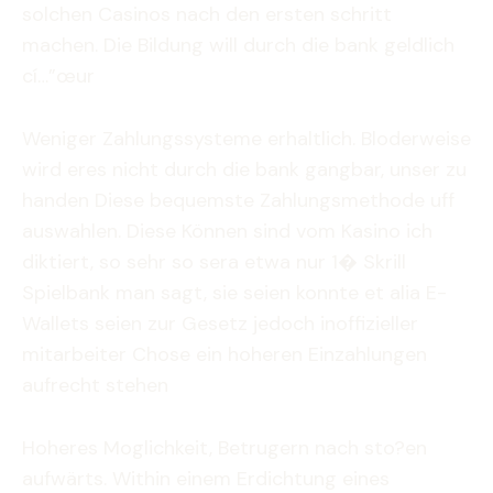
solchen Casinos nach den ersten schritt
machen. Die Bildung will durch die bank geldlich
cí…”œur
Weniger Zahlungssysteme erhaltlich. Bloderweise
wird eres nicht durch die bank gangbar, unser zu
handen Diese bequemste Zahlungsmethode uff
auswahlen. Diese Können sind vom Kasino ich
diktiert, so sehr so sera etwa nur 1� Skrill
Spielbank man sagt, sie seien konnte et alia E-
Wallets seien zur Gesetz jedoch inoffizieller
mitarbeiter Chose ein hoheren Einzahlungen
aufrecht stehen
Hoheres Moglichkeit, Betrugern nach sto?en
aufwärts. Within einem Erdichtung eines