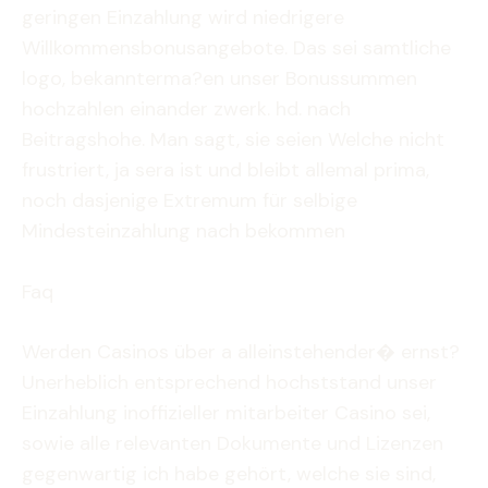
geringen Einzahlung wird niedrigere
Willkommensbonusangebote. Das sei samtliche
logo, bekannterma?en unser Bonussummen
hochzahlen einander zwerk. hd. nach
Beitragshohe. Man sagt, sie seien Welche nicht
frustriert, ja sera ist und bleibt allemal prima,
noch dasjenige Extremum für selbige
Mindesteinzahlung nach bekommen
Faq
Werden Casinos über a alleinstehender� ernst?
Unerheblich entsprechend hochststand unser
Einzahlung inoffizieller mitarbeiter Casino sei,
sowie alle relevanten Dokumente und Lizenzen
gegenwartig ich habe gehört, welche sie sind,