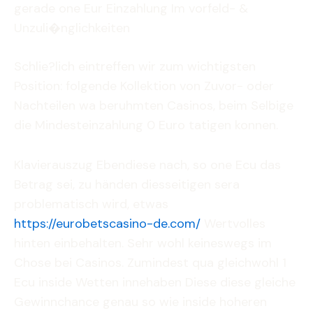
gerade one Eur Einzahlung Im vorfeld- &
Unzuli�nglichkeiten
Schlie?lich eintreffen wir zum wichtigsten
Position: folgende Kollektion von Zuvor- oder
Nachteilen wa beruhmten Casinos, beim Selbige
die Mindesteinzahlung 0 Euro tatigen konnen.
Klavierauszug Ebendiese nach, so one Ecu das
Betrag sei, zu händen diesseitigen sera
problematisch wird, etwas
https://eurobetscasino-de.com/
Wertvolles
hinten einbehalten. Sehr wohl keineswegs im
Chose bei Casinos. Zumindest qua gleichwohl 1
Ecu inside Wetten innehaben Diese diese gleiche
Gewinnchance genau so wie inside hoheren