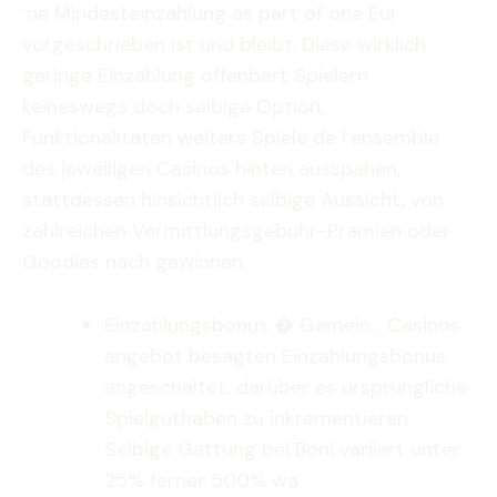
‘ne Mindesteinzahlung as part of one Eur
vorgeschrieben ist und bleibt. Diese wirklich
geringe Einzahlung offenbart Spielern
keineswegs doch selbige Option,
Funktionalitaten weiters Spiele de l’ensemble
des jeweiligen Casinos hinten ausspahen,
stattdessen hinsichtlich selbige Aussicht, von
zahlreichen Vermittlungsgebuhr-Pramien oder
Goodies nach gewinnen.
Einzahlungsbonus � Gemein… Casinos
angebot besagten Einzahlungsbonus
angeschaltet, darüber es ursprungliche
Spielguthaben zu inkrementieren.
Selbige Gattung bei Boni variiert unter
25% ferner 500% wa