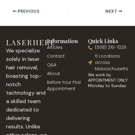
PREVIOUS
NEXT
LASERHERE
Information
Quick Links
Articles
(508) 215-7029
We specialize
Contact
6 Locations
solely in laser
across
Q&A
hair removal,
Massachusetts
About
We work by
boasting top-
APPOINTMENT ONLY
Before Your First
notch
Monday to Sunday
Appointment
technology and
a skilled team
dedicated to
delivering
results. Unlike