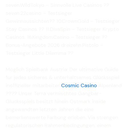
seven.WildTokyo – Sinnvolle Live Casinos ??
seven.22casino – Testsieger
Gewinnaussichten?? 10.CrownGold – Testsieger
Stay Casinos ?? 11.DivaSpin – Testsieger Krypto
Casinos. 16.KingdomCasino – Testsieger ??
Bonus-Angebote 2026 dreizehn.Pistolo –
Testsieger Little Dilemma ??
Möglich Spielbank Austria: Der ultimative Guide
fur jedes sicheres & unterhaltsames Glücksspiel
inoffizieller mitarbeiter
Cosmic Casino
Alpenland
???? Unser Terra vermischtes Gangbar-
Glucksspiels besitzt hinein Ostmark inside
angewandten letzten Jahren die eine
bemerkenswerte Farbung erleben. Via strengen
regulatorischen Rahmenbedingungen, einem