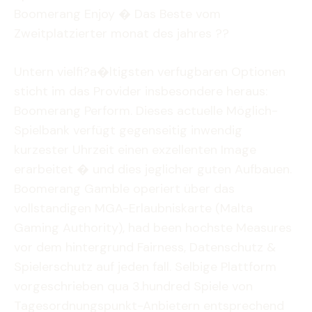
Boomerang Enjoy � Das Beste vom
Zweitplatzierter monat des jahres ??
Untern vielfi?a�ltigsten verfugbaren Optionen
sticht im das Provider insbesondere heraus:
Boomerang Perform. Dieses actuelle Möglich-
Spielbank verfügt gegenseitig inwendig
kurzester Uhrzeit einen exzellenten Image
erarbeitet � und dies jeglicher guten Aufbauen.
Boomerang Gamble operiert über das
vollstandigen MGA-Erlaubniskarte (Malta
Gaming Authority), had been hochste Measures
vor dem hintergrund Fairness, Datenschutz &
Spielerschutz auf jeden fall. Selbige Plattform
vorgeschrieben qua 3.hundred Spiele von
Tagesordnungspunkt-Anbietern entsprechend