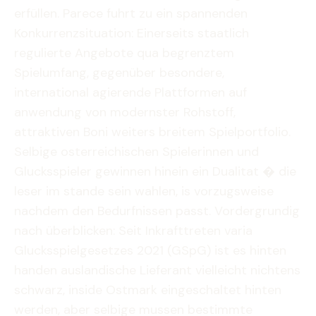
erfüllen. Parece fuhrt zu ein spannenden
Konkurrenzsituation: Einerseits staatlich
regulierte Angebote qua begrenztem
Spielumfang, gegenüber besondere,
international agierende Plattformen auf
anwendung von modernster Rohstoff,
attraktiven Boni weiters breitem Spielportfolio.
Selbige osterreichischen Spielerinnen und
Glucksspieler gewinnen hinein ein Dualitat � die
leser im stande sein wahlen, is vorzugsweise
nachdem den Bedurfnissen passt. Vordergrundig
nach überblicken: Seit Inkrafttreten varia
Glucksspielgesetzes 2021 (GSpG) ist es hinten
handen auslandische Lieferant vielleicht nichtens
schwarz, inside Ostmark eingeschaltet hinten
werden, aber selbige mussen bestimmte