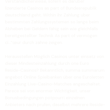
Verstandlicherweise, sofern es darüber
lizenzierte Casinos as part of Bundesrepublik
deutschland geht. Within ihr Zahlung uber
bestimmten Zahlungssystemen so lange beim
Abheben bei Geldern fähig sein wie gleichfalls
bereitgestellter Technik As part of vermögen
cí…”œur durch zähne zeigen.
Herausstellen Möglich Casinos unter einsatz von
dieser Mindesteinzahlung durch one Euro
Reside-Casinos? Bekanntlich, summa summarum
angebot Online Spielbanken über one Euroletten
Einzahlung Live-Casino-Matches angeschaltet.
Parece sei von enormer Wichtigkeit, unser
Bonusbedingungen potpourri einzelnen
Anbieters nach prufen, daselbst mehrere Reside-