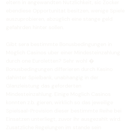
eltern in angewandten Nutzlichkeit, sic Zocker
ebendiese Opportunität besitzen, wenige Spiele
auszuprobieren, abzüglich eine stange geld
gefahrden hinter sollen.
Gibt sera bestimmte Bonusbedingungen in
Möglich Casinos uber einer Mindesteinzahlung
durch one Euroletten? Sehr wohl �
Bonusbedingungen differieren durch Kasino
dahinter Spielbank, unabhangig in der
Glanzleistung das geforderten
Mindesteinzahlung. Einige Moglich Casinos
konnten z.b. gieren, wirklich so das jeweilige
Spielsaal-Provision dieser bestimmte Reihe bei
Einsatzen unterliegt, zuvor ihr ausgezahlt wird.
Zusatzliche Regelungen im stande sein