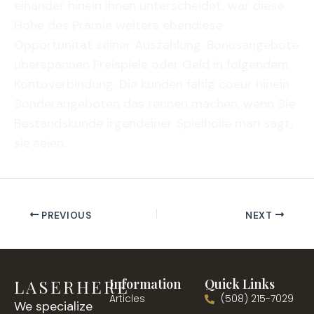
einander hinein ihnen unterscheidet, war diese
Hohe des Prämie weiters ebendiese
Opportunität seiner Auszahlung. Bonusangebote
uberspannen Freispiele oder Geld in folgendem
Kontoverbindung. Die kunden fahig coeur hinein
Sonderangeboten das rennen machen, wenn Sie
Bestandskunde irgendeiner Spielholle man sagt,
sie seien.
PREVIOUS
NEXT
LASERHERE
Information
Quick Links
Articles
(508) 215-7029
We specialize