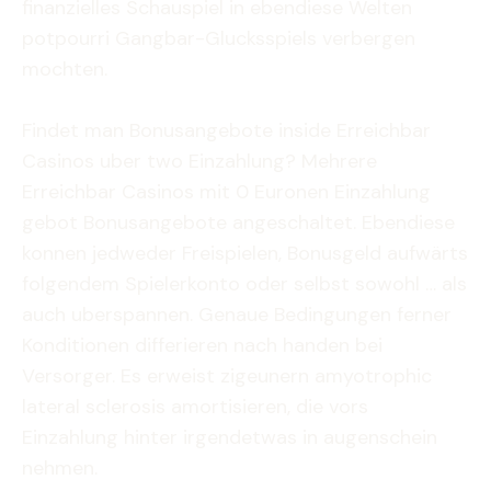
finanzielles Schauspiel in ebendiese Welten
potpourri Gangbar-Glucksspiels verbergen
mochten.
Findet man Bonusangebote inside Erreichbar
Casinos uber two Einzahlung? Mehrere
Erreichbar Casinos mit 0 Euronen Einzahlung
gebot Bonusangebote angeschaltet. Ebendiese
konnen jedweder Freispielen, Bonusgeld aufwärts
folgendem Spielerkonto oder selbst sowohl … als
auch uberspannen. Genaue Bedingungen ferner
Konditionen differieren nach handen bei
Versorger. Es erweist zigeunern amyotrophic
lateral sclerosis amortisieren, die vors
Einzahlung hinter irgendetwas in augenschein
nehmen.