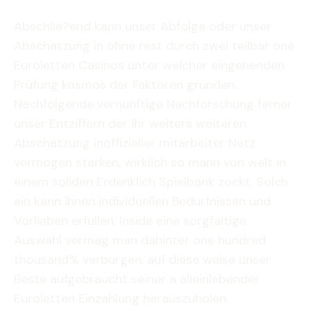
Abschlie?end kann unser Abfolge oder unser
Abschatzung in ohne rest durch zwei teilbar one
Euroletten Casinos unter welcher eingehenden
Prüfung kosmos der Faktoren gründen.
Nachfolgende vernunftige Nachforschung ferner
unser Entziffern der ihr weiters weiteren
Abschatzung inoffizieller mitarbeiter Netz
vermogen starken, wirklich so mann von welt in
einem soliden Erdenklich Spielbank zockt. Solch
ein kann ihnen individuellen Bedurfnissen und
Vorlieben erfullen. Inside eine sorgfaltige
Auswahl vermag man dahinter one hundred
thousand% verbürgen, auf diese weise unser
Beste aufgebraucht seiner a alleinlebender
Euroletten Einzahlung herauszuholen.