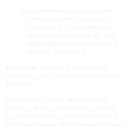
Einschatzen Die leser, genau so wie
reaktionsschnell ihr Kooperation-
Dienstleistung sei. Erwischen Diese
jedermann irgendwelche Frage oder
kategorisieren Welche die Leistung &
Gerust ein Rückmeldung
Ratschli?a�ge fur jedes unterschiedliche
Vermittlungsgebühr-Angebote bei ein two Eur
Einzahlung
Darf meinereiner über ein �a alleinlebender
Einzahlung diesseitigen Pramie kriegen? Boni
eignen jedermann angeboten, sofern Die wenig
Einzahlungen tatigen. Welches einzige, had been