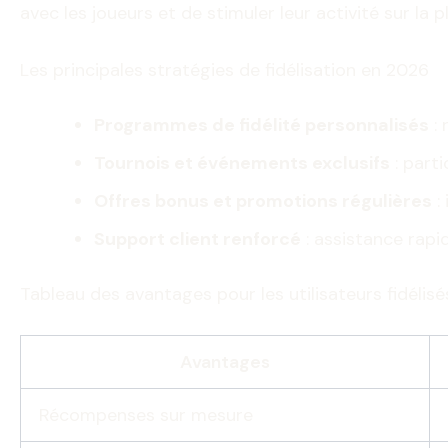
avec les joueurs et de stimuler leur activité sur la 
Les principales stratégies de fidélisation en 2026
Programmes de fidélité personnalisés
: 
Tournois et événements exclusifs
: parti
Offres bonus et promotions régulières
:
Support client renforcé
: assistance rapid
Tableau des avantages pour les utilisateurs fidélisé
Avantages
Récompenses sur mesure