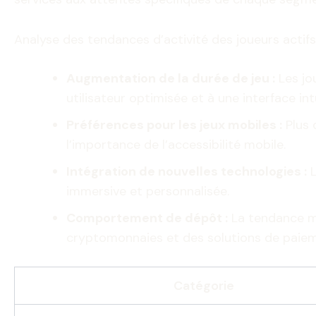
Analyse des tendances d’activité des joueurs actif
Augmentation de la durée de jeu :
Les jo
utilisateur optimisée et à une interface intu
Préférences pour les jeux mobiles :
Plus 
l’importance de l’accessibilité mobile.
Intégration de nouvelles technologies :
L
immersive et personnalisée.
Comportement de dépôt :
La tendance mo
cryptomonnaies et des solutions de paiem
Catégorie