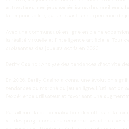
attractives, ses jeux variés issus des meilleurs f
la responsabilité, garantissant une expérience de j
Avec une communauté en ligne en pleine expansion
la réalité virtuelle et l’intelligence artificielle. T
croissantes des joueurs actifs en 2026.
Betify Casino : Analyse des tendances d’activité d
En 2026, Betify Casino a connu une évolution signi
tendances du marché du jeu en ligne. L’utilisation a
l’expérience utilisateur et favorisant une augment
Par ailleurs, la personnalisation des offres et la m
via des programmes de récompenses et des sessions
services aux attentes spécifiques de chaque segmen