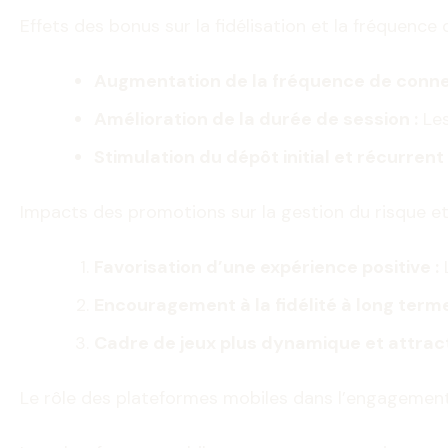
Effets des bonus sur la fidélisation et la fréquence 
Augmentation de la fréquence de connex
Amélioration de la durée de session :
Les
Stimulation du dépôt initial et récurrent 
Impacts des promotions sur la gestion du risque et 
Favorisation d’une expérience positive :
L
Encouragement à la fidélité à long terme
Cadre de jeux plus dynamique et attracti
Le rôle des plateformes mobiles dans l’engagemen