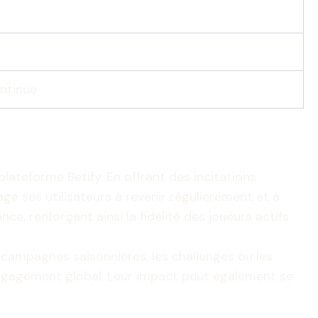
ontinue
lateforme Betify. En offrant des incitations
ge ses utilisateurs à revenir régulièrement et à
e, renforçant ainsi la fidélité des joueurs actifs.
s campagnes saisonnières, les challenges ou les
engagement global. Leur impact peut également se