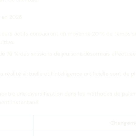
s en 2026
ueurs actifs consacrent en moyenne 20 % de temps su
itive.
de 75 % des sessions de jeu sont désormais effectuées
a réalité virtuelle et l’intelligence artificielle sont de 
ntre une diversification dans les méthodes de paie
ent instantané.
Changeme