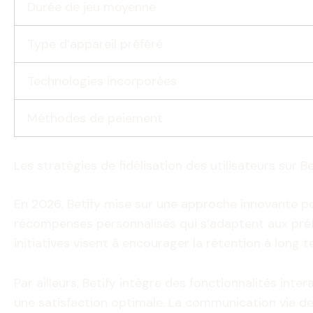
Durée de jeu moyenne
Type d’appareil préféré
Technologies incorporées
Méthodes de paiement
Les stratégies de fidélisation des utilisateurs sur B
En 2026, Betify mise sur une approche innovante po
récompenses personnalisés qui s’adaptent aux préfé
initiatives visent à encourager la rétention à lon
Par ailleurs, Betify intègre des fonctionnalités inte
une satisfaction optimale. La communication via de