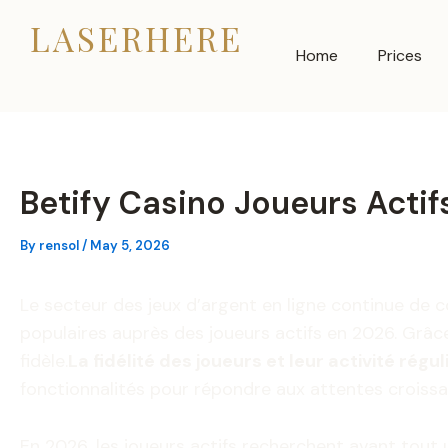
Skip
LASERHERE
to
Home
Prices
content
Betify Casino Joueurs Acti
By
rensol
/
May 5, 2026
Le secteur des jeux d’argent en ligne continue de 
populaires auprès des joueurs actifs en 2026. Grâce 
fidèle.
La fidélité des joueurs et leur activité rég
fonctionnalités pour répondre aux attentes crois
En 2026, les joueurs actifs recherchent avant tout