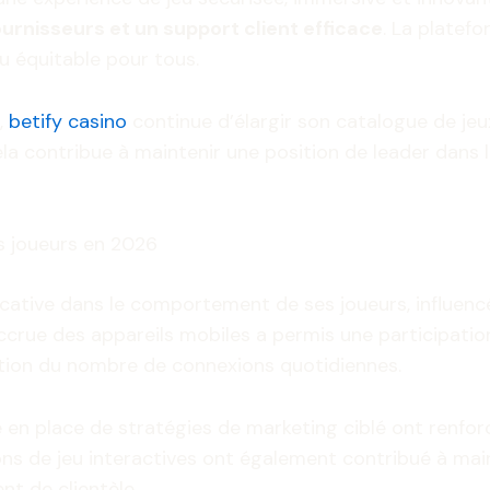
ournisseurs et un support client efficace
. La platef
eu équitable pour tous.
,
betify casino
continue d’élargir son catalogue de jeux
out cela contribue à maintenir une position de leader dans
es joueurs en 2026
ficative dans le comportement de ses joueurs, influenc
ccrue des appareils mobiles a permis une participation
ation du nombre de connexions quotidiennes.
ise en place de stratégies de marketing ciblé ont renfor
 de jeu interactives ont également contribué à maint
t de clientèle.