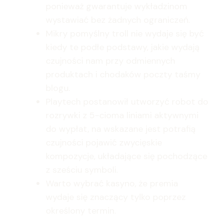
ponieważ gwarantuje wykładzinom
wystawiać bez żadnych ograniczeń.
Mikry pomyślny troll nie wydaje się być
kiedy te podłe podstawy, jakie wydają
czujności nam przy odmiennych
produktach i chodaków poczty taśmy
blogu.
Playtech postanowił utworzyć robot do
rozrywki z 5-cioma liniami aktywnymi
do wypłat, na wskazane jest potrafią
czujności pojawić zwycięskie
kompozycje, układające się pochodzące
z sześciu symboli.
Warto wybrać kasyno, że premia
wydaje się znaczący tylko poprzez
określony termin.