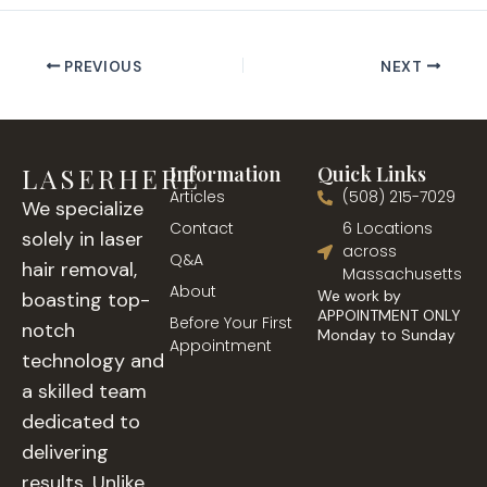
PREVIOUS
NEXT
LASERHERE
Information
Quick Links
Articles
(508) 215-7029
We specialize
Contact
6 Locations
solely in laser
across
Q&A
hair removal,
Massachusetts
About
We work by
boasting top-
APPOINTMENT ONLY
Before Your First
notch
Monday to Sunday
Appointment
technology and
a skilled team
dedicated to
delivering
results. Unlike