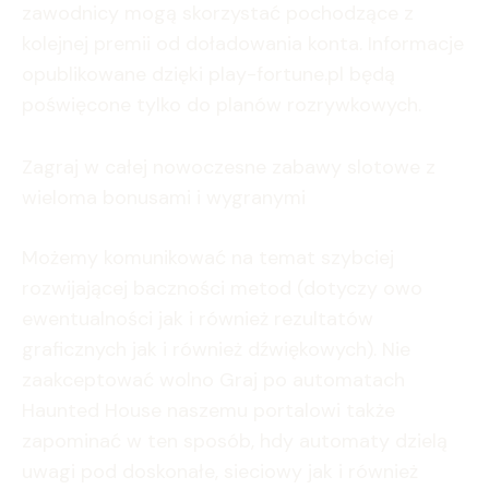
zawodnicy mogą skorzystać pochodzące z
kolejnej premii od doładowania konta.
Informacje
opublikowane dzięki play-fortune.pl będą
poświęcone tylko do planów rozrywkowych.
Zagraj w całej nowoczesne zabawy slotowe z
wieloma bonusami i wygranymi
Możemy komunikować na temat szybciej
rozwijającej baczności metod (dotyczy owo
ewentualności jak i również rezultatów
graficznych jak i również dźwiękowych). Nie
zaakceptować wolno Graj po automatach
Haunted House naszemu portalowi także
zapominać w ten sposób, hdy automaty dzielą
uwagi pod doskonałe, sieciowy jak i również