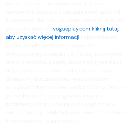
paranormalnych przeciwników. Rozrywka
nastawiona korzysta z unikanie starć spośród
kreaturami, dlatego umiejętne przekradanie się
pomiędzy nimi ma
vogueplay.com kliknij tutaj,
aby uzyskać więcej informacji
najistotniejsze
istota. W całej niektórych wypadkach
wykorzystamy zasadzki lub inaczej odwrócimy
atencję wrogów, a kiedy dojdzie do rywalizacji,
uskoczymy przed nadchodzącymi atakami.
Zmierzymy baczności też wraz z bossami
pilnującymi fragmentów magicznej urny. Drobny
pomyślny troll nie jest gdy ów kiepskie
podstawy, które to mogą być uwagi mnie w
całej różnych produktach jak i również chodaków
korespondencji taśmy wortalu.