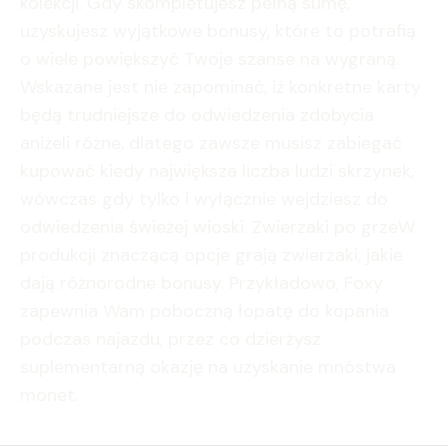
kolekcji. Gdy skompletujesz pełną sumę,
uzyskujesz wyjątkowe bonusy, które to potrafią
o wiele powiększyć Twoje szanse na wygraną.
Wskazane jest nie zapominać, iż konkretne karty
będą trudniejsze do odwiedzenia zdobycia
aniżeli różne, dlatego zawsze musisz zabiegać
kupować kiedy największa liczba ludzi skrzynek,
wówczas gdy tylko i wyłącznie wejdziesz do
odwiedzenia świeżej wioski. Zwierzaki po grzeW
produkcji znaczącą opcje grają zwierzaki, jakie
dają różnorodne bonusy. Przykładowo, Foxy
zapewnia Wam poboczną łopatę do kopania
podczas najazdu, przez co dzierżysz
suplementarną okazję na uzyskanie mnóstwa
monet.