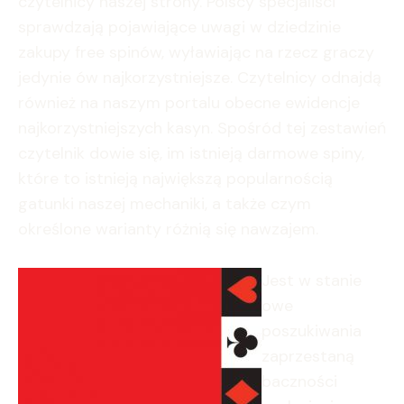
czytelnicy naszej strony. Polscy specjaliści
sprawdzają pojawiające uwagi w dziedzinie
zakupy free spinów, wyławiając na rzecz graczy
jedynie ów najkorzystniejsze. Czytelnicy odnajdą
również na naszym portalu obecne ewidencje
najkorzystniejszych kasyn. Spośród tej zestawień
czytelnik dowie się, im istnieją darmowe spiny,
które to istnieją największą popularnością
gatunki naszej mechaniki, a także czym
określone warianty różnią się nawzajem.
Jest w stanie
owe
poszukiwania
zaprzestaną
baczności