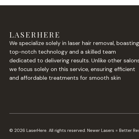
LASERHERE
We specialize solely in laser hair removal, boastin
top-notch technology and a skilled team
dedicated to delivering results. Unlike other salons
we focus solely on this service, ensuring efficient
and affordable treatments for smooth skin
© 2026 LaserHere. All rights reserved. Newer Lasers = Better Res