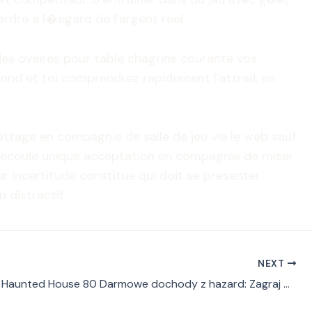
dre a l�egard de l’argent reel.
 des ovaires pour table chagrins courante vos
fond et toi comprendrez rapidement l’attrait en
lettage en compagnie de salle de jeu via le web sauf
be decoule unique acceptation en compagnie de miser
ur incertitude constitue qui doit se presenter
 distractif.
NEXT
Bezpłatne Haunted House 80 Darmowe dochody z hazard: Zagraj przy Kasyno Uciechy w polsce