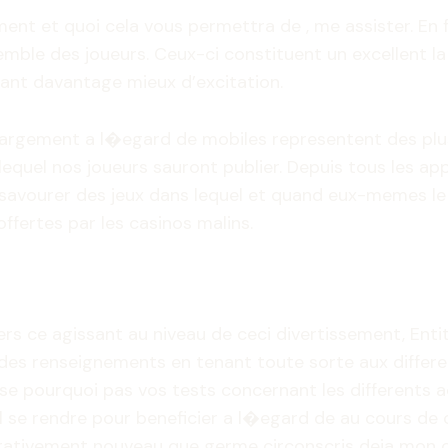
ent et quoi cela vous permettra de , me assister. En fa
mble des joueurs. Ceux-ci constituent un excellent la
ant davantage mieux d’excitation.
argement a l�egard de mobiles representent des plus
lequel nos joueurs sauront publier. Depuis tous les ap
 savourer des jeux dans lequel et quand eux-memes le
fertes par les casinos malins.
rs ce agissant au niveau de ceci divertissement, Ent
 des renseignements en tenant toute sorte aux differe
se pourquoi pas vos tests concernant les differents ac
l se rendre pour beneficier a l�egard de au cours de c
arativement nouveau que germe circonscris deja mon ch