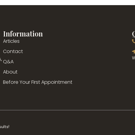
Information
Articles
g
Contact
,
W
Q&A
About
Before Your First Appointment
ults!