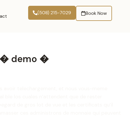
(508) 215-7029
Book Now
act
e � demo �
ans avoir telechargement, et nous vous-meme
l ble los cuales n’attendent que de rester
gard de gros lot de vue et les certificats qu’il
amasser ces administrons de monnaie qui peuvent