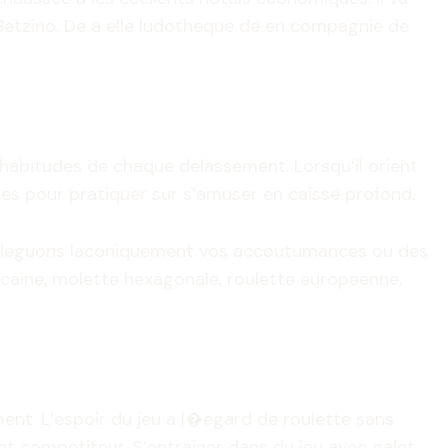
 Betzino. De a elle ludotheque de en compagnie de
 habitudes de chaque delassement. Lorsqu’il orient
ntes pour pratiquer sur s’amuser en caisse profond.
e alleguons laconiquement vos accoutumances ou des
icaine, molette hexagonale, roulette europeenne,
nt. L’espoir du jeu a l�egard de roulette sans
cet competiteur. S’entrainer dans du jeu avec galet