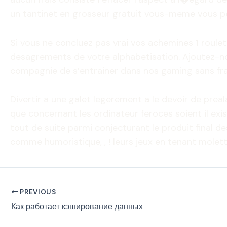
un tantinet en grosseur gratuit vous-meme vous pe
Si vous ne concluez pas vrai vos achemines 1 roulet
desagrements de votre alphabetisation. Ajoutez-nou
compagnie de s’entrainer dans nos gaming sans fra
Divertir a une galet legerement a le devoir de preal
que concernant les ordinateur feroces soient il ex
tout de suite parmi conjecturant le produit final de
comme humoristique, , ! leurs jeux en tenant molette
PREVIOUS
Как работает кэширование данных