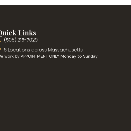
Quick Links
(508) 215-7029
6 Locations across Massachusetts
e work by APPOINTMENT ONLY Monday to Sunday