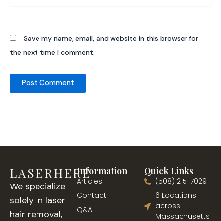
Save my name, email, and website in this browser for
the next time I comment.
LASERHERE
Information
Quick Links
Articles
(508) 215-7029
We specialize
Contact
6 Locations
solely in laser
across
Q&A
hair removal,
Massachusetts