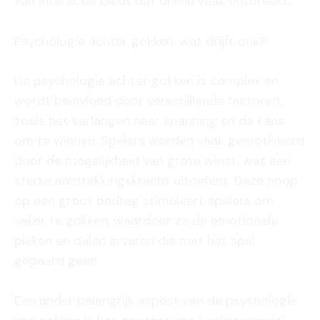
van interactie biedt dat online vaak ontbreekt.
Psychologie achter gokken: wat drijft ons?
De psychologie achter gokken is complex en
wordt beïnvloed door verschillende factoren,
zoals het verlangen naar spanning en de kans
om te winnen. Spelers worden vaak gemotiveerd
door de mogelijkheid van grote winst, wat een
sterke aantrekkingskracht uitoefent. Deze hoop
op een groot bedrag stimuleert spelers om
vaker te gokken, waardoor ze de emotionele
pieken en dalen ervaren die met het spel
gepaard gaan.
Een ander belangrijk aspect van de psychologie