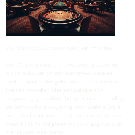
CoinCasino: jouw beste gokervaring online
CoinCasino Nederland biedt een uitstekende
online gokervaring met een breed scala aan
spellen, waaronder gokkasten, tafelspellen en
live casinospellen. Met een geldige KSA-
vergunning garandeert het platform een veilige
en betrouwbare omgeving voor spelers. Dit is
essentieel voor iedereen die online wilt gokken,
omdat het de veiligheid van jouw gegevens en
transacties waarborgt.