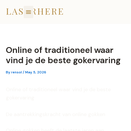
Skip
LASERHERE
to
content
Online of traditioneel waar
vind je de beste gokervaring
By
rensol
/
May 5, 2026
Online of traditioneel waar vind je de beste
gokervaring
De aantrekkingskracht van online gokken
Online gokken heeft de laatste jaren aan