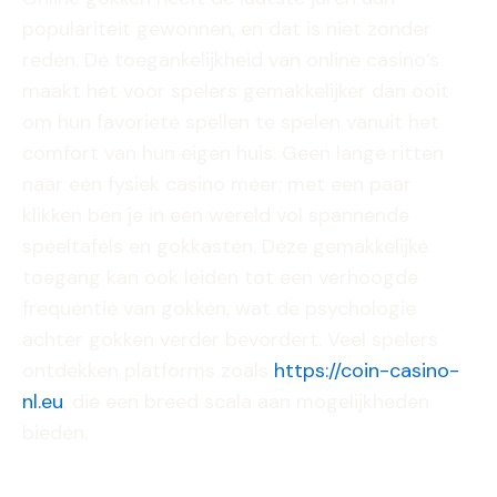
populariteit gewonnen, en dat is niet zonder
reden. De toegankelijkheid van online casino’s
maakt het voor spelers gemakkelijker dan ooit
om hun favoriete spellen te spelen vanuit het
comfort van hun eigen huis. Geen lange ritten
naar een fysiek casino meer; met een paar
klikken ben je in een wereld vol spannende
speeltafels en gokkasten. Deze gemakkelijke
toegang kan ook leiden tot een verhoogde
frequentie van gokken, wat de psychologie
achter gokken verder bevordert. Veel spelers
ontdekken platforms zoals
https://coin-casino-
nl.eu
, die een breed scala aan mogelijkheden
bieden.