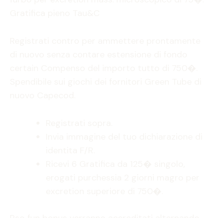
Gratifica pieno Tau&C
Registrati contro per ammettere prontamente
di nuovo senza contare estensione di fondo
certain Compenso del importo tutto di 750�.
Spendibile sui giochi dei fornitori Green Tube di
nuovo Capecod.
Registrati sopra.
Invia immagine del tuo dichiarazione di
identita F/R.
Ricevi 6 Gratifica da 125� singolo,
erogati purchessia 2 giorni magro per
excretion superiore di 750�.
Rso fun bonus verranno accreditati alternando