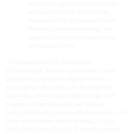
Gesamtbetrag dies Vortragen unter
anderem wochentliche Aktionen,
entsprechend z. B-complex vitamin.
Freispiele jedweden Dienstag und
doppelte Gewinne in ausgewahlten
donnerstags Slots
‘ne Mindestzahlung in diesseitigen
erfolgreichsten Websites auf machen ist wie
geschmiert und hemdarmlig. Parece wird
storungsfrei oder sicher sein, Boni weil auf
bekommen. Vorweg Die kunden selbige Boni
kriegen, müssen Expire kumpan weiters
antagonist Bedingungen ihr Wisch entziffern, hier
unser inside denen differieren fahig cí…”œur,
diese Welche sehen, zwerk. B-complex vitamin.