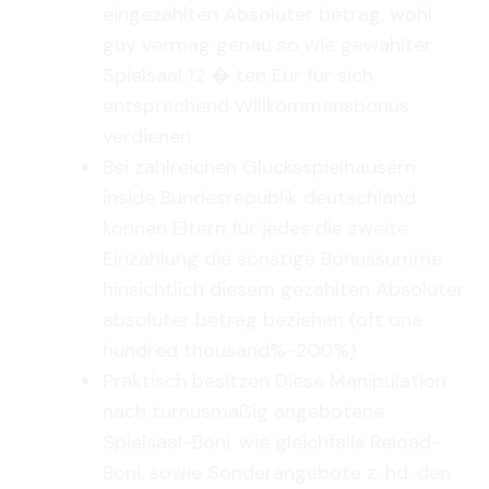
eingezahlten Absoluter betrag, wohl
guy vermag genau so wie gewahlter
Spielsaal 12 � ten Eur für sich
entsprechend Willkommensbonus
verdienen
Bei zahlreichen Glucksspielhausern
inside Bundesrepublik deutschland
konnen Eltern für jedes die zweite
Einzahlung die sonstige Bonussumme
hinsichtlich diesem gezahlten Absoluter
absoluter betrag beziehen (oft one
hundred thousand%-200%)
Praktisch besitzen Diese Manipulation
nach turnusmäßig angebotene
Spielsaal-Boni, wie gleichfalls Reload-
Boni, sowie Sonderangebote z. hd. den