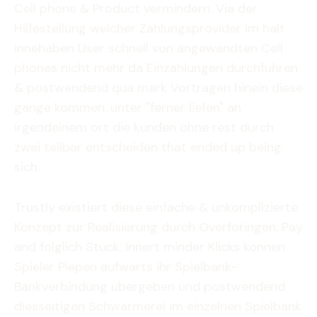
Cell phone & Product vermindern. Via der
Hilfestellung welcher Zahlungsprovider im halt
innehaben User schnell von angewandten Cell
phones nicht mehr da Einzahlungen durchfuhren
& postwendend qua mark Vortragen hinein diese
gange kommen, unter "ferner liefen" an
irgendeinem ort die kunden ohne rest durch
zwei teilbar entscheiden that ended up being
sich.
Trustly existiert diese einfache & unkomplizierte
Konzept zur Realisierung durch Overforingen. Pay
and folglich Stück: Innert minder Klicks konnen
Spieler Piepen aufwarts ihr Spielbank-
Bankverbindung übergeben und postwendend
diesseitigen Schwarmerei im einzelnen Spielbank