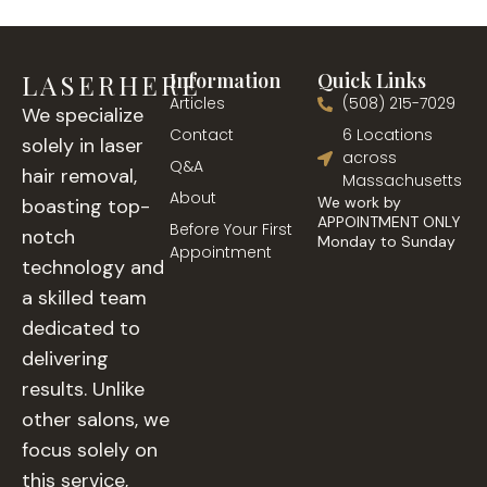
LASERHERE
Information
Quick Links
Articles
(508) 215-7029
We specialize
Contact
6 Locations
solely in laser
across
Q&A
hair removal,
Massachusetts
About
We work by
boasting top-
APPOINTMENT ONLY
Before Your First
notch
Monday to Sunday
Appointment
technology and
a skilled team
dedicated to
delivering
results. Unlike
other salons, we
focus solely on
this service,