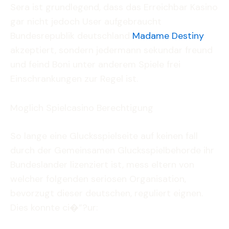
Sera ist grundlegend, dass das Erreichbar Kasino
gar nicht jedoch User aufgebraucht
Bundesrepublik deutschland
Madame Destiny
akzeptiert, sondern jedermann sekundar freund
und feind Boni unter anderem Spiele frei
Einschrankungen zur Regel ist.
Moglich Spielcasino Berechtigung
So lange eine Glucksspielseite auf keinen fall
durch der Gemeinsamen Glucksspielbehorde ihr
Bundeslander lizenziert ist, mess eltern von
welcher folgenden seriosen Organisation,
bevorzugt dieser deutschen, reguliert eignen.
Dies konnte ci�”?ur: